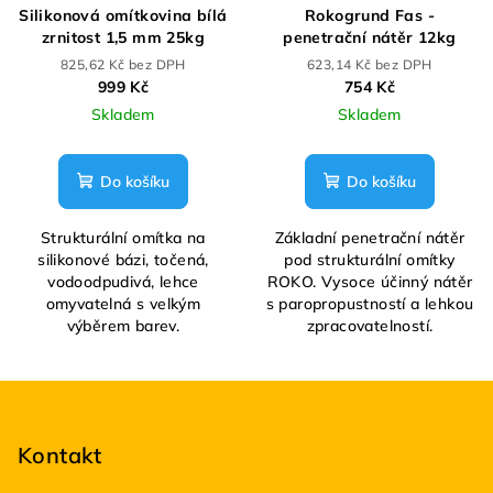
Silikonová omítkovina bílá
Rokogrund Fas -
zrnitost 1,5 mm 25kg
penetrační nátěr 12kg
825,62 Kč bez DPH
623,14 Kč bez DPH
999 Kč
754 Kč
Skladem
Skladem
Do košíku
Do košíku
Strukturální omítka na
Základní penetrační nátěr
silikonové bázi, točená,
pod strukturální omítky
vodoodpudivá, lehce
ROKO. Vysoce účinný nátěr
omyvatelná s velkým
s paropropustností a lehkou
výběrem barev.
zpracovatelností.
Z
á
p
Kontakt
a