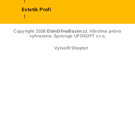
|
Hodnocení produktu je 5 z 5 hvězdiček.
Estetik Profi
|
Hodnocení produktu je 5 z 5 hvězdiček.
Copyright 2026
DůmDílnaBazén.cz
. Všechna práva
vyhrazena.
Spravuje
UFOSOFT s.r.o.
Vytvořil Shoptet