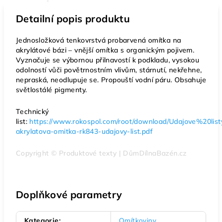
Detailní popis produktu
Jednosložková tenkovrstvá probarvená omítka na
akrylátové bázi – vnější omítka s organickým pojivem.
Vyznačuje se výbornou přilnavostí k podkladu, vysokou
odolností vůči povětrnostním vlivům, stárnutí, nekřehne,
nepraská, neodlupuje se. Propouští vodní páru. Obsahuje
světlostálé pigmenty.
Technický
list:
https://www.rokospol.com/root/download/Udajove%20lis
akrylatova-omitka-rk843-udajovy-list.pdf
Copyright © Produktové texty | DůmDílnaBazén.cz
Doplňkové parametry
Kategorie
:
Omítkoviny