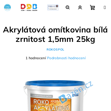
Přejít
na
obsah
Nákupn
Hledat
Přihlášení
Akrylátová omítkovina bílá
košík
zrnitost 1,5mm 25kg
ROKOSPOL
Průměrné
1 hodnocení
Podrobnosti hodnocení
hodnocení
produktu
je
5,0
z
5
hvězdiček.