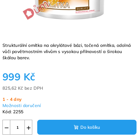
Strukturální omítka na akrylátové bázi, točená omítka, odolná
vůči povětrnostním vlivům s vysokou přilnavostí a širokou
škálou barev.
999 Kč
825,62 Kč bez DPH
Měrná
1 - 4 dny
cena:
Možnosti doručení
Kód:
2255
−
+
Do košíku