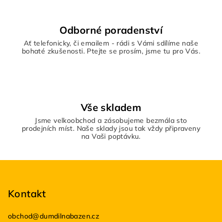
Odborné poradenství
Ať telefonicky, či emailem - rádi s Vámi sdílíme naše
bohaté zkušenosti. Ptejte se prosím, jsme tu pro Vás.
Vše skladem
Jsme velkoobchod a zásobujeme bezmála sto
prodejních míst. Naše sklady jsou tak vždy připraveny
na Vaši poptávku.
Z
á
p
Kontakt
a
obchod
@
dumdilnabazen.cz
t