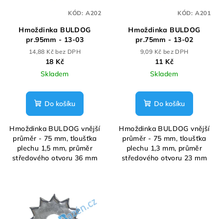
p
KÓD:
A202
KÓD:
A201
r
Hmoždinka BULDOG
Hmoždinka BULDOG
o
pr.95mm - 13-03
pr.75mm - 13-02
d
14,88 Kč bez DPH
9,09 Kč bez DPH
u
18 Kč
11 Kč
k
Skladem
Skladem
t
ů
Do košíku
Do košíku
Hmoždinka BULDOG vnější
Hmoždinka BULDOG vnější
průměr - 75 mm, tloušťka
průměr - 75 mm, tloušťka
plechu 1,5 mm, průměr
plechu 1,3 mm, průměr
středového otvoru 36 mm
středového otvoru 23 mm