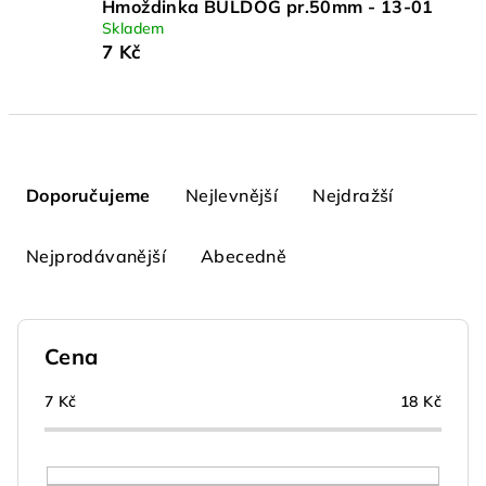
Hmoždinka BULDOG pr.50mm - 13-01
Skladem
7 Kč
Ř
a
Doporučujeme
Nejlevnější
Nejdražší
z
e
Nejprodávanější
Abecedně
n
í
p
Cena
r
o
7
Kč
18
Kč
d
u