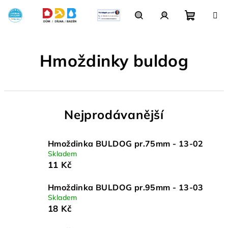
Přejít
na
obsah
Nákupn
Hledat
Přihlášení
Hmoždinky buldog
košík
Nejprodávanější
Hmoždinka BULDOG pr.75mm - 13-02
Skladem
11 Kč
Hmoždinka BULDOG pr.95mm - 13-03
Skladem
18 Kč