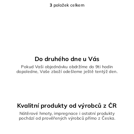
3
položek celkem
O
v
l
á
d
a
c
í
Do druhého dne u Vás
p
Pokud Vaši objednávku obdržíme do 9ti hodin
r
dopoledne, Vaše zboží odešleme ještě tentýž den.
v
k
y
v
ý
Kvalitní produkty od výrobců z ČR
p
Nátěrové hmoty, impregnace i ostatní produkty
i
pochází od prověřených výrobců přímo z Česka.
s
u