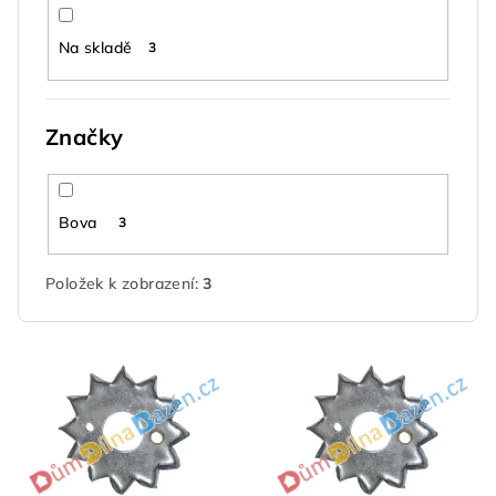
k
t
Na skladě
3
ů
Značky
Bova
3
Položek k zobrazení:
3
V
ý
p
i
s