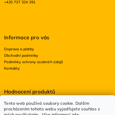
+420 737 324 391
í
Informace pro vás
Doprava a platby
Obchodní podmínky
Podmínky ochrany osobních údajů
Kontakty
Hodnocení produktů
Tento web používá soubory cookie. Dalším
BioDRY bakterie do suchých WC 100g
procházením tohoto webu vyjadřujete souhlas s
|
Hodnocení produktu je 5 z 5 hvězdiček.
jejich používáním.. Více informací
zde
.