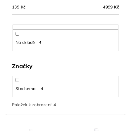
r
o
139
Kč
4999
Kč
d
u
k
t
Na skladě
4
ů
Značky
Stachema
4
Položek k zobrazení:
4
V