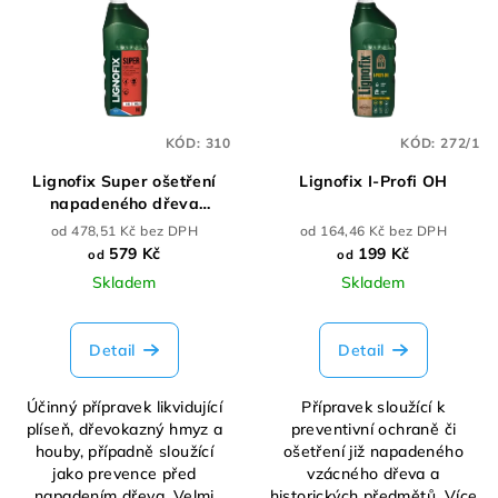
ý
p
i
s
p
KÓD:
310
KÓD:
272/1
r
Lignofix Super ošetření
Lignofix I-Profi OH
o
napadeného dřeva
d
bezbarvý
od 478,51 Kč bez DPH
od 164,46 Kč bez DPH
u
579 Kč
199 Kč
od
od
k
Skladem
Skladem
t
ů
Detail
Detail
Účinný přípravek likvidující
Přípravek sloužící k
plíseň, dřevokazný hmyz a
preventivní ochraně či
houby, případně sloužící
ošetření již napadeného
jako prevence před
vzácného dřeva a
napadením dřeva. Velmi
historických předmětů. Více