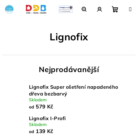
Přejít
na
obsah
Nákupn
Hledat
Přihlášení
Lignofix
košík
Nejprodávanější
Lignofix Super ošetření napadeného
dřeva bezbarvý
Skladem
579 Kč
od
Lignofix I-Profi
Skladem
139 Kč
od