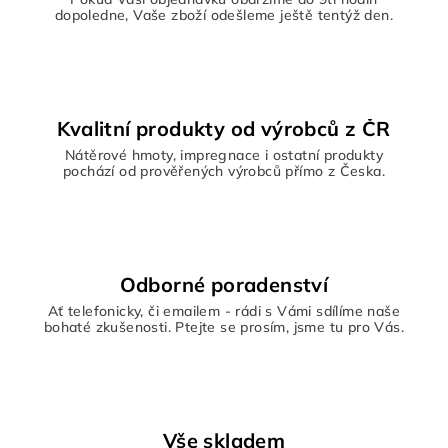
r
dopoledne, Vaše zboží odešleme ještě tentýž den.
v
k
y
v
ý
Kvalitní produkty od výrobců z ČR
p
Nátěrové hmoty, impregnace i ostatní produkty
i
pochází od prověřených výrobců přímo z Česka.
s
u
Odborné poradenství
Ať telefonicky, či emailem - rádi s Vámi sdílíme naše
bohaté zkušenosti. Ptejte se prosím, jsme tu pro Vás.
Vše skladem