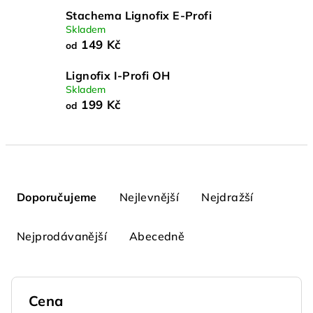
Stachema Lignofix E-Profi
Skladem
149 Kč
od
Lignofix I-Profi OH
Skladem
199 Kč
od
Ř
a
Doporučujeme
Nejlevnější
Nejdražší
z
e
Nejprodávanější
Abecedně
n
í
p
Cena