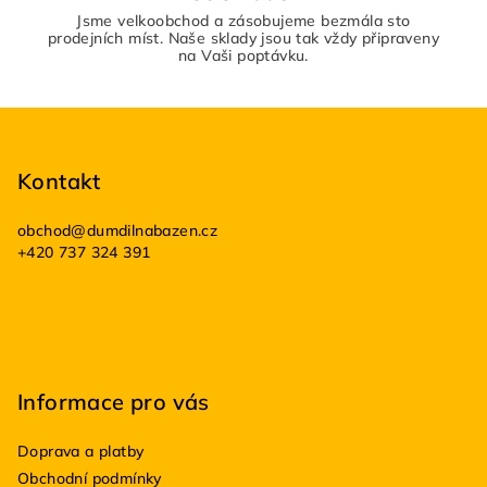
Jsme velkoobchod a zásobujeme bezmála sto
prodejních míst. Naše sklady jsou tak vždy připraveny
na Vaši poptávku.
Z
á
p
Kontakt
a
obchod
@
dumdilnabazen.cz
t
+420 737 324 391
í
Informace pro vás
Doprava a platby
Obchodní podmínky