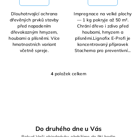
Dlouhotrvající ochrana
Impregnace na velké plochy
dřevěných prvků stavby
— 1 kg pokryje až 50 m².
před napadením
Chrání dřevo i zdivo před
dřevokazným hmyzem,
houbami, hmyzem a
houbami a plísněmi. Více
plísněmi.Lignofix E-Profi je
hmotnostních variant
koncentrovaný přípravek
včetně spreje.
Stachema pro preventivní...
4
položek celkem
O
v
l
á
d
a
c
í
Do druhého dne u Vás
p
Pokud Vaši objednávku obdržíme do 9ti hodin