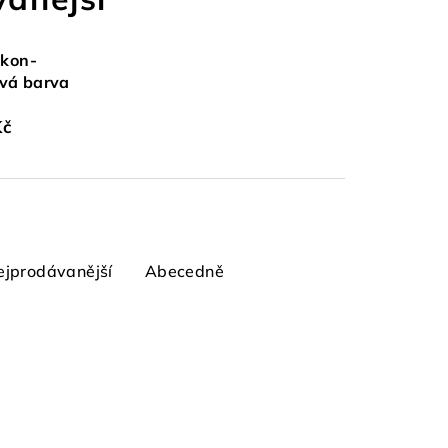
ikon-
ová barva
m
Kč
ejprodávanější
Abecedně