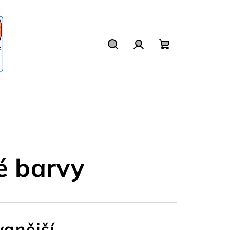
Hledat
Přihlášení
Nákupní
košík
é barvy
anější