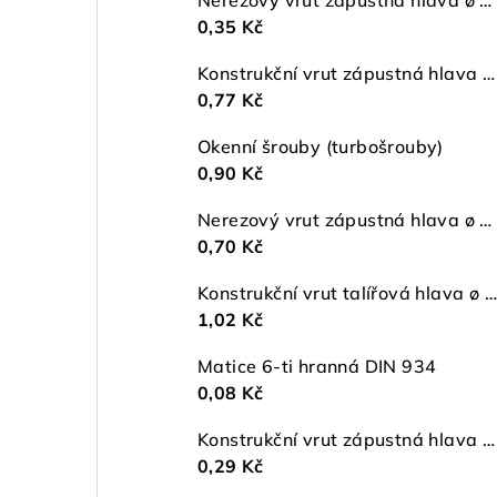
0,35 Kč
Konstrukční vrut zápustná hlava ø 6 TX30 ZŽ
0,77 Kč
Okenní šrouby (turbošrouby)
0,90 Kč
Nerezový vrut zápustná hlava ø 5 mm TORX A2
0,70 Kč
Konstrukční vrut talířová hlava ø 5 TX25 ZŽ
1,02 Kč
Matice 6-ti hranná DIN 934
0,08 Kč
Konstrukční vrut zápustná hlava ø 4,5 TX20 ZŽ
0,29 Kč