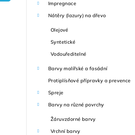
r
Impregnace
a
Nátěry (lazury) na dřevo
n
Olejové
n
Syntetické
í
Vodouředitelné
p
Barvy malířské a fasádní
a
Protiplísňové přípravky a prevence
n
Spreje
e
Barvy na různé povrchy
l
Žáruvzdorné barvy
Vrchní barvy