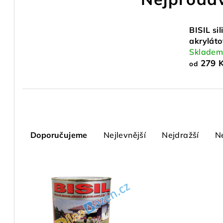
BISIL sil
akrylát
Sklade
279 
od
Ř
Doporučujeme
Nejlevnější
Nejdražší
N
a
z
V
e
ý
n
p
í