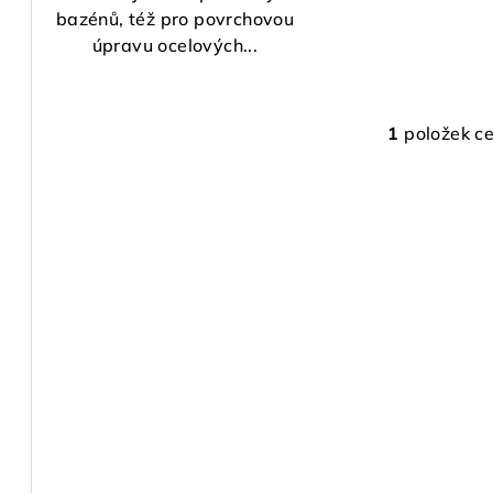
bazénů, též pro povrchovou
úpravu ocelových...
1
položek c
O
v
l
á
d
a
c
í
p
r
v
k