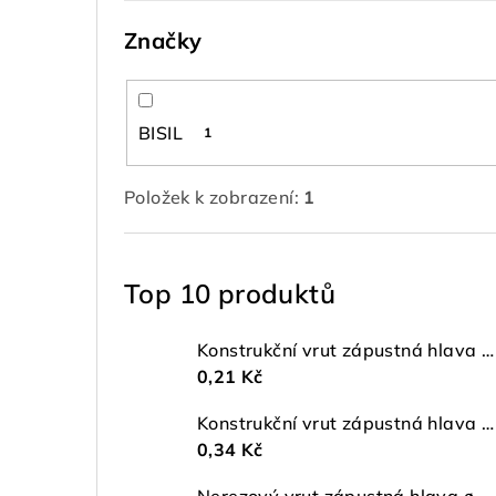
Značky
BISIL
1
Položek k zobrazení:
1
Top 10 produktů
Konstrukční vrut zápustná hlava ø 4 TX20 ZŽ
0,21 Kč
Konstrukční vrut zápustná hlava ø 5 TX25 ZŽ
0,34 Kč
Nerezový vrut zápustná hlava ø 4 mm TORX A2