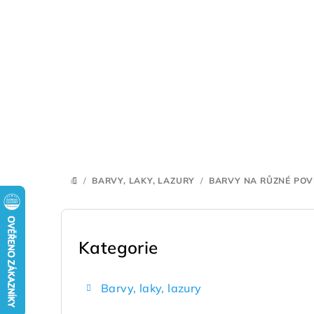
Přejít
na
obsah
/
BARVY, LAKY, LAZURY
/
BARVY NA RŮZNÉ PO
DOMŮ
P
o
Kategorie
Přeskočit
kategorie
s
Barvy, laky, lazury
t