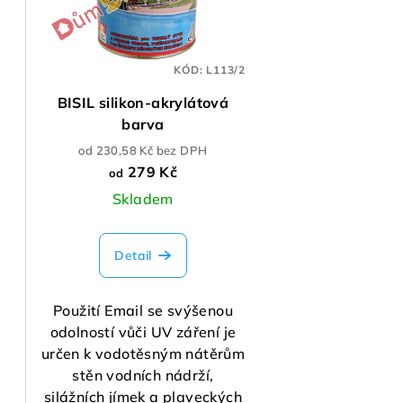
i
p
s
r
KÓD:
L113/2
p
o
BISIL silikon-akrylátová
r
d
barva
o
u
od 230,58 Kč bez DPH
279 Kč
od
d
k
Skladem
u
t
k
ů
Detail
t
Použití Email se svýšenou
ů
odolností vůči UV záření je
určen k vodotěsným nátěrům
stěn vodních nádrží,
silážních jímek a plaveckých