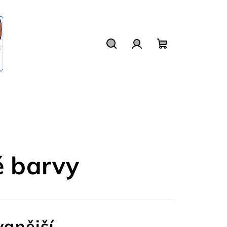
Hledat
Přihlášení
Nákupní
košík
é barvy
anější