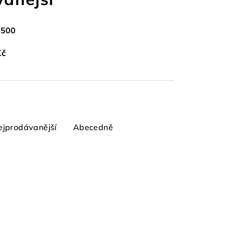
 500
m
Kč
ejprodávanější
Abecedně