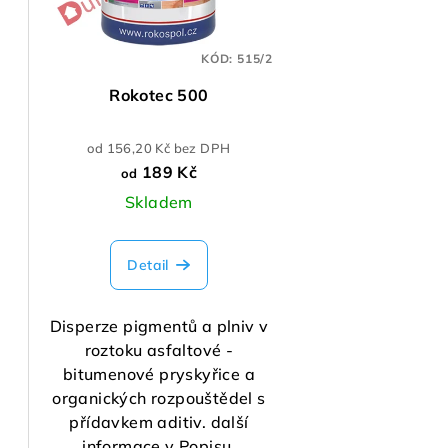
p
s
r
KÓD:
515/2
p
o
Rokotec 500
r
d
o
u
od 156,20 Kč bez DPH
189 Kč
od
d
k
Skladem
u
t
k
ů
Detail
t
Disperze pigmentů a plniv v
ů
roztoku asfaltové -
bitumenové pryskyřice a
organických rozpouštědel s
přídavkem aditiv. další
informace v Popisu.