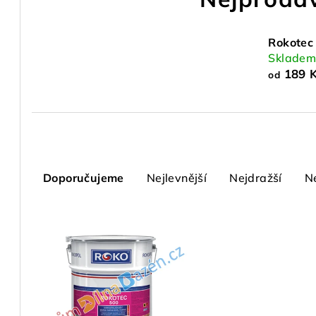
Rokotec
Sklade
189 
od
Ř
Doporučujeme
Nejlevnější
Nejdražší
N
a
z
V
e
ý
n
p
í
i