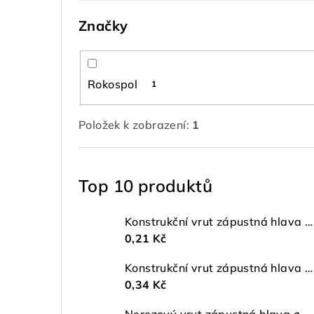
Značky
Rokospol
1
Položek k zobrazení:
1
Top 10 produktů
Konstrukční vrut zápustná hlava ø 4 TX20 ZŽ
0,21 Kč
Konstrukční vrut zápustná hlava ø 5 TX25 ZŽ
0,34 Kč
Nerezový vrut zápustná hlava ø 4 mm TORX A2