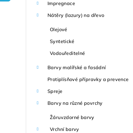
r
Impregnace
a
Nátěry (lazury) na dřevo
n
Olejové
n
Syntetické
í
Vodouředitelné
p
Barvy malířské a fasádní
a
Protiplísňové přípravky a prevence
n
Spreje
e
Barvy na různé povrchy
l
Žáruvzdorné barvy
Vrchní barvy