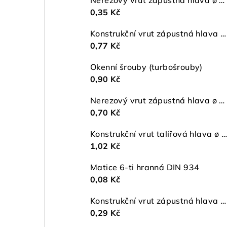
0,35 Kč
Konstrukční vrut zápustná hlava ø 6 TX30 ZŽ
0,77 Kč
Okenní šrouby (turbošrouby)
0,90 Kč
Nerezový vrut zápustná hlava ø 5 mm TORX A2
0,70 Kč
Konstrukční vrut talířová hlava ø 5 TX25 ZŽ
1,02 Kč
Matice 6-ti hranná DIN 934
0,08 Kč
Konstrukční vrut zápustná hlava ø 4,5 TX20 ZŽ
0,29 Kč