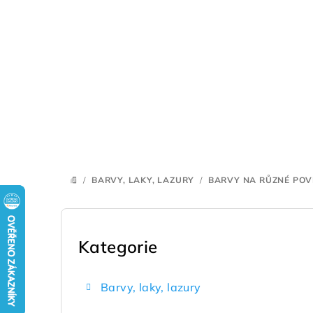
Přejít
na
obsah
/
BARVY, LAKY, LAZURY
/
BARVY NA RŮZNÉ PO
DOMŮ
P
o
Kategorie
Přeskočit
kategorie
s
Barvy, laky, lazury
t