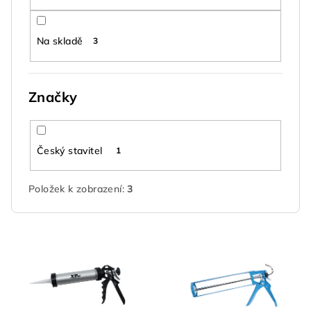
k
t
Na skladě
3
ů
Značky
Český stavitel
1
Položek k zobrazení:
3
V
ý
p
i