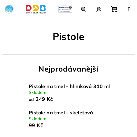
Přejít
na
obsah
Nákupn
Hledat
Přihlášení
Pistole
košík
Nejprodávanější
Pistole na tmel - hliníková 310 ml
Skladem
249 Kč
od
Pistole na tmel - skeletová
Skladem
99 Kč