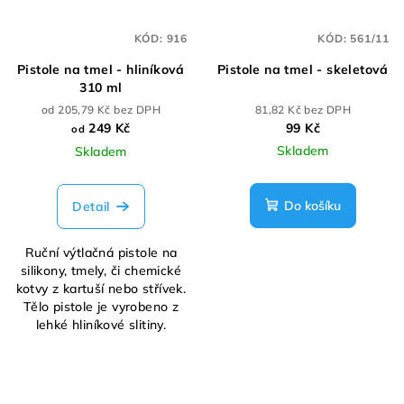
s
p
KÓD:
916
KÓD:
561/11
r
Pistole na tmel - hliníková
Pistole na tmel - skeletová
o
310 ml
d
od 205,79 Kč bez DPH
81,82 Kč bez DPH
u
249 Kč
99 Kč
od
k
Skladem
Skladem
t
ů
Do košíku
Detail
Ruční výtlačná pistole na
silikony, tmely, či chemické
kotvy z kartuší nebo střívek.
Tělo pistole je vyrobeno z
lehké hliníkové slitiny.