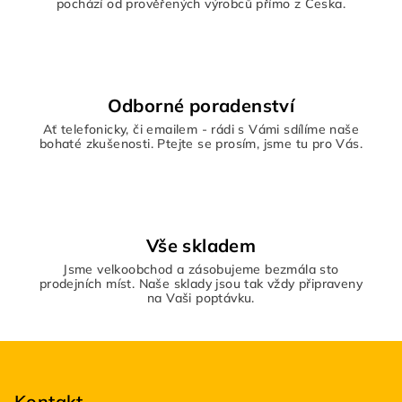
i
pochází od prověřených výrobců přímo z Česka.
s
u
Odborné poradenství
Ať telefonicky, či emailem - rádi s Vámi sdílíme naše
bohaté zkušenosti. Ptejte se prosím, jsme tu pro Vás.
Vše skladem
Jsme velkoobchod a zásobujeme bezmála sto
prodejních míst. Naše sklady jsou tak vždy připraveny
na Vaši poptávku.
Z
á
Kontakt