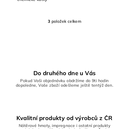
3
položek celkem
O
v
l
á
d
a
c
í
Do druhého dne u Vás
p
Pokud Vaši objednávku obdržíme do 9ti hodin
r
dopoledne, Vaše zboží odešleme ještě tentýž den.
v
k
y
v
ý
Kvalitní produkty od výrobců z ČR
p
Nátěrové hmoty, impregnace i ostatní produkty