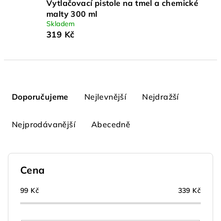
Vytlačovací pistole na tmel a chemické
malty 300 ml
Skladem
319 Kč
Ř
a
Doporučujeme
Nejlevnější
Nejdražší
z
e
Nejprodávanější
Abecedně
n
í
p
Cena
r
o
99
Kč
339
Kč
d
u