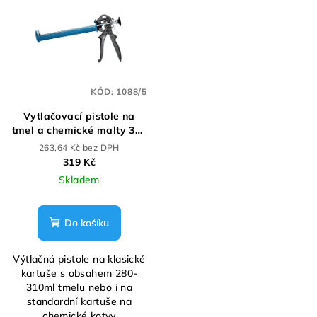
KÓD:
1088/5
Vytlačovací pistole na
tmel a chemické malty 300
ml
263,64 Kč bez DPH
319 Kč
Skladem
Do košíku
Výtlačná pistole na klasické
kartuše s obsahem 280-
310ml tmelu nebo i na
standardní kartuše na
chemické kotvy