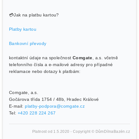
💳
Jak na platbu kartou?
Platby kartou
Bankovní převody
kontaktní údaje na společnost
Comgate
, a.s. včetně
telefonního čísla a e-mailové adresy pro případné
reklamace nebo dotazy k platbám:
Comgate, a.s.
Gočárova třída 1754 / 48b, Hradec Králové
E-mail:
platby-podpora@comgate.cz
Tel:
+420 228 224 267
Platnost od 1.5.2020 - Copyright © DůmDílnaBazén.cz