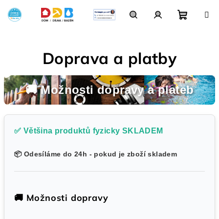
Přejít
na
obsah
Nákupn
Hledat
Přihlášení
Doprava a platby
košík
🚚 Možnosti dopravy a plateb
✅ Většina produktů fyzicky SKLADEM
📦 Odesíláme do 24h - pokud je zboží skladem
🚚 Možnosti dopravy