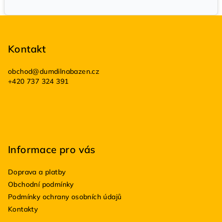
Z
á
p
Kontakt
a
obchod
@
dumdilnabazen.cz
t
+420 737 324 391
í
Informace pro vás
Doprava a platby
Obchodní podmínky
Podmínky ochrany osobních údajů
Kontakty