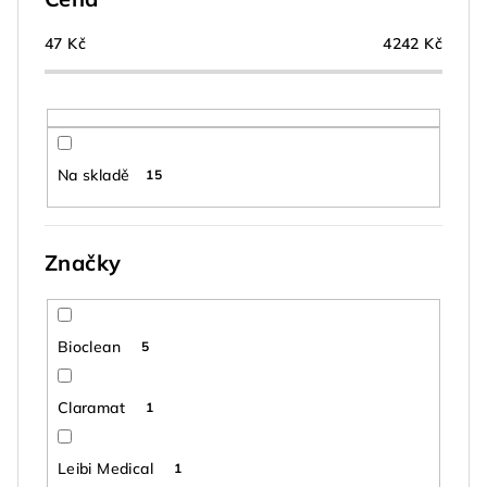
r
o
47
Kč
4242
Kč
d
u
k
t
Na skladě
15
ů
Značky
Bioclean
5
Claramat
1
Leibi Medical
1