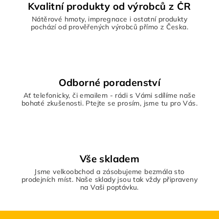
ý
Kvalitní produkty od výrobců z ČR
p
Nátěrové hmoty, impregnace i ostatní produkty
i
pochází od prověřených výrobců přímo z Česka.
s
u
Odborné poradenství
Ať telefonicky, či emailem - rádi s Vámi sdílíme naše
bohaté zkušenosti. Ptejte se prosím, jsme tu pro Vás.
Vše skladem
Jsme velkoobchod a zásobujeme bezmála sto
prodejních míst. Naše sklady jsou tak vždy připraveny
na Vaši poptávku.
Z