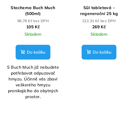
Stachema Buch Much
Sůl tabletová -
(500ml)
regenerační 25 kg
86,78 Kč bez DPH
222,31 Kč bez DPH
105 Kč
269 Kč
Skladem
Skladem
Do košíku
Do košíku
S Buch Much již nebudete
potřebovat odpuzovač
hmyzu. Účinně vás zbaví
veškerého hmyzu
pronikajícího do obytných
prostor.