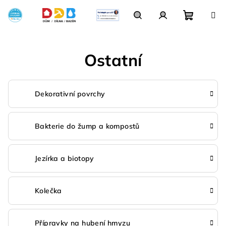
Přejít
na
obsah
Nákupn
Hledat
Přihlášení
Ostatní
košík
Dekorativní povrchy
Bakterie do žump a kompostů
Jezírka a biotopy
Kolečka
Přípravky na hubení hmyzu