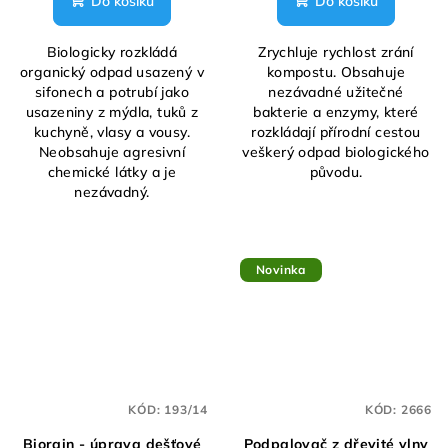
Do košíku
Do košíku
Biologicky rozkládá
Zrychluje rychlost zrání
organický odpad usazený v
kompostu. Obsahuje
sifonech a potrubí jako
nezávadné užitečné
usazeniny z mýdla, tuků z
bakterie a enzymy, které
kuchyně, vlasy a vousy.
rozkládají přírodní cestou
Neobsahuje agresivní
veškerý odpad biologického
chemické látky a je
původu.
nezávadný.
Novinka
KÓD:
193/14
KÓD:
2666
Biorain - úprava dešťové
Podpalovač z dřevité vlny