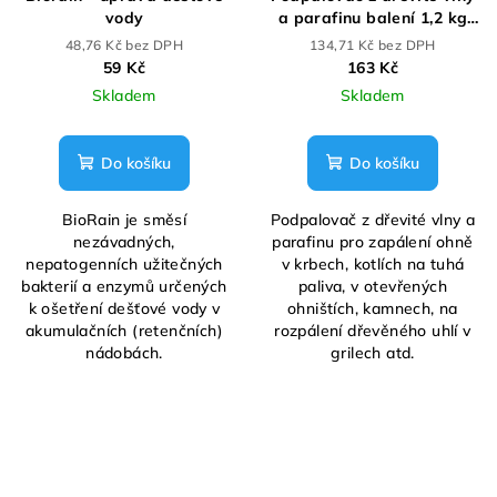
vody
a parafinu balení 1,2 kg
100ks
48,76 Kč bez DPH
134,71 Kč bez DPH
59 Kč
163 Kč
Skladem
Skladem
Do košíku
Do košíku
BioRain je směsí
Podpalovač z dřevité vlny a
nezávadných,
parafinu pro zapálení ohně
nepatogenních užitečných
v krbech, kotlích na tuhá
bakterií a enzymů určených
paliva, v otevřených
k ošetření dešťové vody v
ohništích, kamnech, na
akumulačních (retenčních)
rozpálení dřevěného uhlí v
nádobách.
grilech atd.