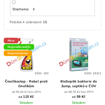
Stachema
2
Položek k zobrazení:
15
V
Akce
ý
Nejprodávanější
p
Doporučujeme
i
s
p
KÓD:
150
KÓD:
193/1
r
Čmelíkostop - Rebel proti
BioSeptik bakterie do
o
čmelíkům
žump, septiků a ČOV
d
od 95,04 Kč bez DPH
od 48,76 Kč bez DPH
u
115 Kč
59 Kč
od
od
k
Skladem
Skladem