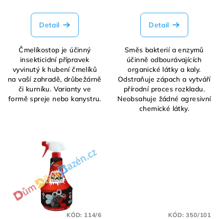
t
ů
Detail
Detail
Čmelíkostop je účinný
Směs bakterií a enzymů
insekticidní přípravek
účinně odbourávajících
vyvinutý k hubení čmelíků
organické látky a kaly.
na vaší zahradě, drůbežárně
Odstraňuje zápach a vytváří
či kurníku. Varianty ve
přírodní proces rozkladu.
formě spreje nebo kanystru.
Neobsahuje žádné agresivní
chemické látky.
KÓD:
114/6
KÓD:
350/101