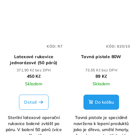
KÓD:
R7
KÓD:
820/10
Latexové rukavice
Tavná pistole 80W
jednorázové (50 párů)
371,90 Kč bez DPH
73,55 Kč bez DPH
450 Kč
89 Kč
Skladem
Skladem
Detail
Do košíku
Sterilní latexové operační
Tavná pistole je speciálně
rukavice balené zvlášť po
navržena k lepení produktů
páru. V balení 50 párů (více
jako je dřevo, umělé hmoty,