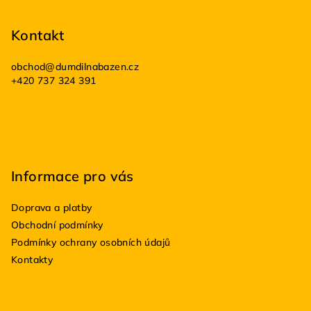
á
p
Kontakt
a
obchod
@
dumdilnabazen.cz
t
+420 737 324 391
í
Informace pro vás
Doprava a platby
Obchodní podmínky
Podmínky ochrany osobních údajů
Kontakty