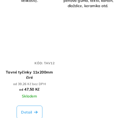
velikostí).
pěnová guma, textil, kartón,
dlaždice, keramika atd.
KÓD:
TAV12
Tavné tyčinky 11x200mm
čiré
od 39,26 Kč bez DPH
47,50 Kč
od
Skladem
Detail