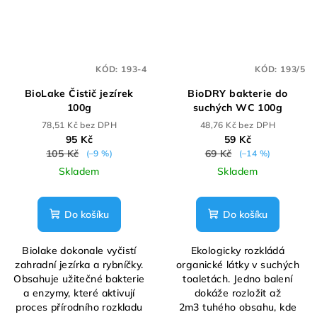
KÓD:
193-4
KÓD:
193/5
BioLake Čistič jezírek
BioDRY bakterie do
100g
suchých WC 100g
78,51 Kč bez DPH
48,76 Kč bez DPH
95 Kč
59 Kč
105 Kč
69 Kč
(–9 %)
(–14 %)
Skladem
Skladem
Do košíku
Do košíku
Biolake dokonale vyčistí
Ekologicky rozkládá
zahradní jezírka a rybníčky.
organické látky v suchých
Obsahuje užitečné bakterie
toaletách. Jedno balení
a enzymy, které aktivují
dokáže rozložit až
proces přírodního rozkladu
2m3 tuhého obsahu, kde