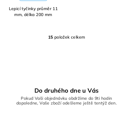
Lepicí tyčinky průměr 11
mm, délka 200 mm
15
položek celkem
O
v
l
á
d
a
c
í
Do druhého dne u Vás
p
Pokud Vaši objednávku obdržíme do 9ti hodin
r
dopoledne, Vaše zboží odešleme ještě tentýž den.
v
k
y
v