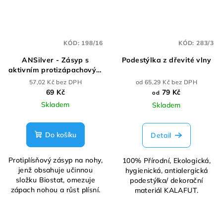
KÓD:
198/16
KÓD:
283/3
ANSilver - Zásyp s
Podestýlka z dřevité vlny
aktivním protizápachovým
účinkem
57,02 Kč bez DPH
od 65,29 Kč bez DPH
69 Kč
79 Kč
od
Skladem
Skladem
Do košíku
Detail
Protiplísňový zásyp na nohy,
100% Přírodní, Ekologická,
jenž obsahuje učinnou
hygienická, antialergická
složku Biostat, omezuje
podestýlka/ dekorační
zápach nohou a růst plísní.
materiál KALAFUT.