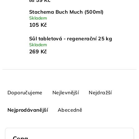
od
Stachema Buch Much (500ml)
Skladem
105 Kč
Sůl tabletová - regenerační 25 kg
Skladem
269 Kč
Ř
a
Doporučujeme
Nejlevnější
Nejdražší
z
e
Nejprodávanější
Abecedně
n
í
p
Cena