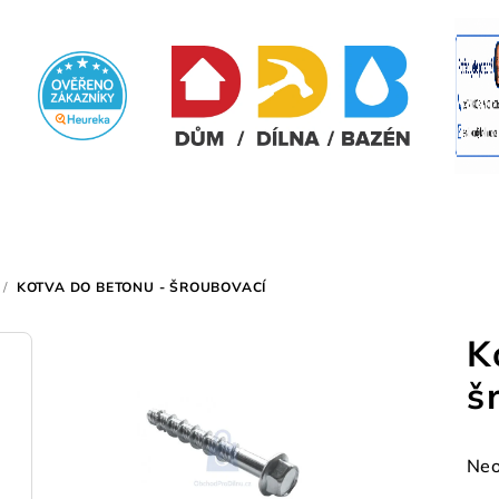
/
KOTVA DO BETONU - ŠROUBOVACÍ
K
š
Prů
Neo
hod