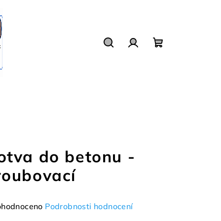
Hledat
Přihlášení
Nákupní
košík
otva do betonu -
roubovací
měrné
hodnoceno
Podrobnosti hodnocení
nocení