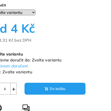
duktu
MĚR
od
4 Kč
zdiček.
3,31 Kč
bez DPH
ná
a:
lte variantu
eme doručit do:
Zvolte variantu
nosti doručení
:
Zvolte variantu
+
Do košíku