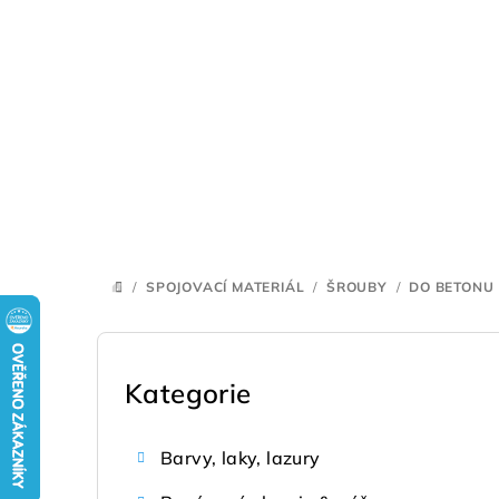
Přejít
na
obsah
/
SPOJOVACÍ MATERIÁL
/
ŠROUBY
/
DO BETONU
DOMŮ
P
o
Kategorie
Přeskočit
kategorie
s
Barvy, laky, lazury
t