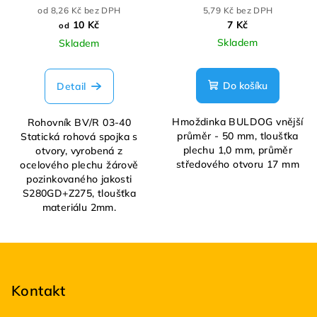
od 8,26 Kč bez DPH
5,79 Kč bez DPH
10 Kč
7 Kč
od
Skladem
Skladem
Do košíku
Detail
Hmoždinka BULDOG vnější
Rohovník BV/R 03-40
průměr - 50 mm, tloušťka
Statická rohová spojka s
plechu 1,0 mm, průměr
otvory, vyrobená z
středového otvoru 17 mm
ocelového plechu žárově
pozinkovaného jakosti
S280GD+Z275, tloušťka
materiálu 2mm.
Z
á
p
Kontakt
a