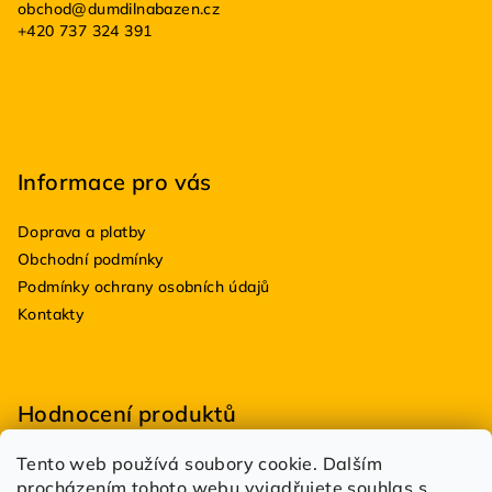
obchod
@
dumdilnabazen.cz
t
+420 737 324 391
í
Informace pro vás
Doprava a platby
Obchodní podmínky
Podmínky ochrany osobních údajů
Kontakty
Hodnocení produktů
Tento web používá soubory cookie. Dalším
BioDRY bakterie do suchých WC 100g
procházením tohoto webu vyjadřujete souhlas s
|