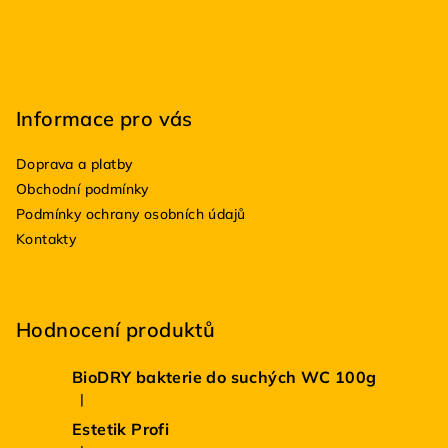
í
Informace pro vás
Doprava a platby
Obchodní podmínky
Podmínky ochrany osobních údajů
Kontakty
Hodnocení produktů
BioDRY bakterie do suchých WC 100g
|
Hodnocení produktu je 5 z 5 hvězdiček.
Estetik Profi