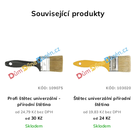
Související produkty
KÓD:
109075
KÓD:
103020
Profi štětec univerzální -
Štětec univerzální přírodní
přírodní štětina
štětina
od 24,79 Kč bez DPH
od 19,83 Kč bez DPH
30 Kč
24 Kč
od
od
Skladem
Skladem