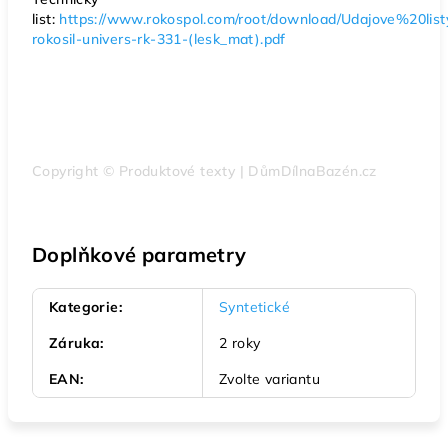
list:
https://www.rokospol.com/root/download/Udajove%20lis
rokosil-univers-rk-331-(lesk_mat).pdf
Copyright © Produktové texty | DůmDílnaBazén.cz
Doplňkové parametry
Kategorie
:
Syntetické
Záruka
:
2 roky
EAN
:
Zvolte variantu