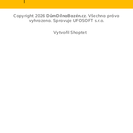
|
Hodnocení produktu je 5 z 5 hvězdiček.
Copyright 2026
DůmDílnaBazén.cz
. Všechna práva
vyhrazena.
Spravuje
UFOSOFT s.r.o.
Vytvořil Shoptet