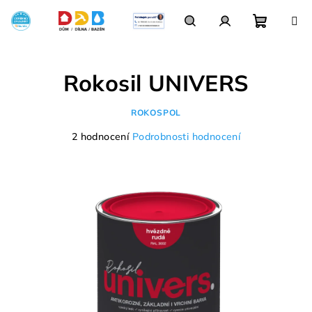
Přejít
na
obsah
Nákupn
Hledat
Přihlášení
Rokosil UNIVERS
košík
ROKOSPOL
Průměrné
2 hodnocení
Podrobnosti hodnocení
hodnocení
produktu
je
5,0
z
5
hvězdiček.