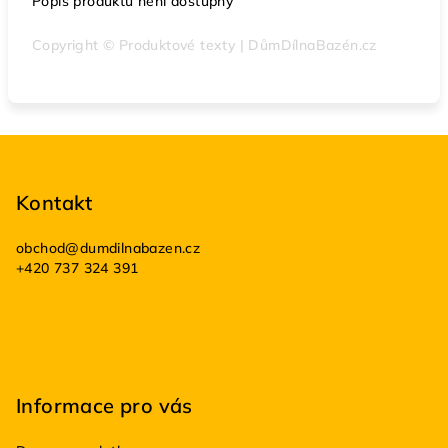
Popis produktu není dostupný
Copyright © Produktové texty | DůmDílnaBazén.cz
Z
á
p
Kontakt
a
obchod
@
dumdilnabazen.cz
t
+420 737 324 391
í
Informace pro vás