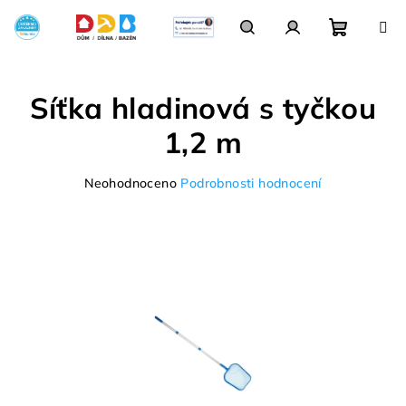
Přejít
na
obsah
Nákupn
Hledat
Přihlášení
Síťka hladinová s tyčkou
košík
1,2 m
Průměrné
Neohodnoceno
Podrobnosti hodnocení
hodnocení
produktu
je
0,0
z
5
hvězdiček.