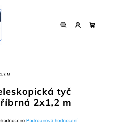
Hledat
Přihlášení
Nákupní
košík
1,2 M
eleskopická tyč
tříbrná 2x1,2 m
měrné
hodnoceno
Podrobnosti hodnocení
nocení