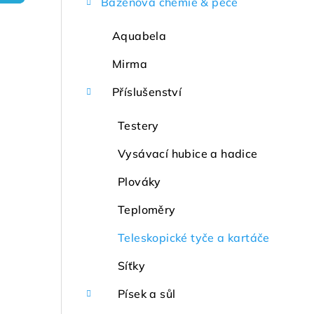
Bazénová chemie & péče
r
a
Aquabela
n
Mirma
n
Příslušenství
í
Testery
p
Vysávací hubice a hadice
a
Plováky
n
Teploměry
e
Teleskopické tyče a kartáče
l
Síťky
Písek a sůl