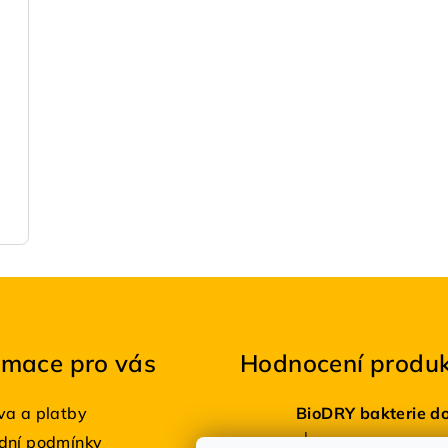
rmace pro vás
Hodnocení produ
a a platby
|
dní podmínky