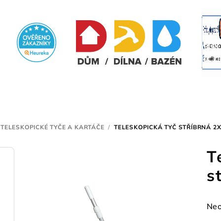
TELESKOPICKÉ TYČE A KARTÁČE
/
TELESKOPICKÁ TYČ STŘÍBRNÁ 2X
T
s
Prů
Neo
hod