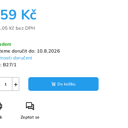
duktu
59 Kč
,05 Kč bez DPH
ná
zdiček.
a:
ladem
eme doručit do:
10.8.2026
nosti doručení
:
B27/1
+
Do košíku
sk
Zeptat se