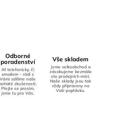
Odborné
Vše skladem
poradenství
Jsme velkoobchod a
Ať telefonicky, či
zásobujeme bezmála
emailem - rádi s
sto prodejních míst.
Vámi sdílíme naše
Naše sklady jsou tak
bohaté zkušenosti.
vždy připraveny na
Ptejte se prosím,
Vaši poptávku.
jsme tu pro Vás.