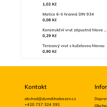
1,02 Kč
Matice 6-ti hranná DIN 934
0,08 Kč
Konstrukční vrut zápustná hlava ø 4,5 TX20 ZŽ
0,29 Kč
Terasový vrut s kuželovou hlavou
0,90 Kč
Z
á
Kontakt
Info
p
a
obchod
@
dumdilnabazen.cz
Doprav
t
+420 737 324 391
Obcho