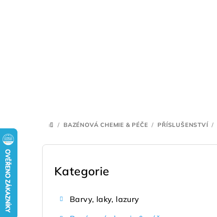
Přejít
na
obsah
/
BAZÉNOVÁ CHEMIE & PÉČE
/
PŘÍSLUŠENSTVÍ
/
DOMŮ
P
o
Kategorie
Přeskočit
kategorie
s
Barvy, laky, lazury
t