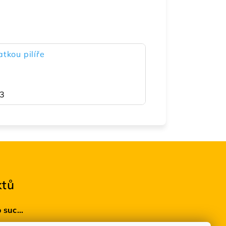
tkou pilíře
3
ktů
BioDRY bakterie do suchých WC 100g