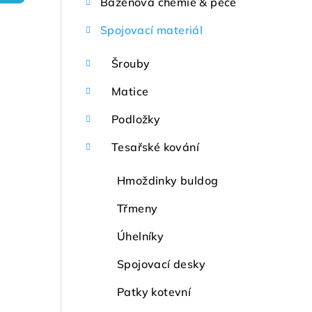
Bazénová chemie & péče
r
Spojovací materiál
a
n
Šrouby
n
Matice
í
Podložky
p
Tesařské kování
a
Hmoždinky buldog
n
Třmeny
e
Úhelníky
l
Spojovací desky
Patky kotevní