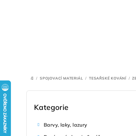
Přejít
na
obsah
/
SPOJOVACÍ MATERIÁL
/
TESAŘSKÉ KOVÁNÍ
/
Z
DOMŮ
P
o
Kategorie
Přeskočit
kategorie
s
Barvy, laky, lazury
t