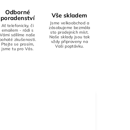
Odborné
Vše skladem
poradenství
Jsme velkoobchod a
Ať telefonicky, či
zásobujeme bezmála
emailem - rádi s
sto prodejních míst.
Vámi sdílíme naše
Naše sklady jsou tak
bohaté zkušenosti.
vždy připraveny na
Ptejte se prosím,
Vaši poptávku.
jsme tu pro Vás.