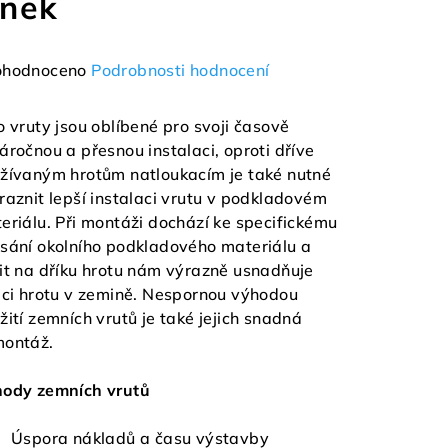
inek
měrné
hodnoceno
Podrobnosti hodnocení
nocení
duktu
o vruty jsou oblíbené pro svoji časově
áročnou a přesnou instalaci, oproti dříve
žívaným hrotům natloukacím je také nutné
raznit lepší instalaci vrutu v podkladovém
eriálu. Při montáži dochází ke specifickému
zdiček.
sání okolního podkladového materiálu a
it na dříku hrotu nám výrazně usnadňuje
aci hrotu v zemině. Nespornou výhodou
žití zemních vrutů je také jejich snadná
ontáž.
ody zemních vrutů
Úspora nákladů a času výstavby