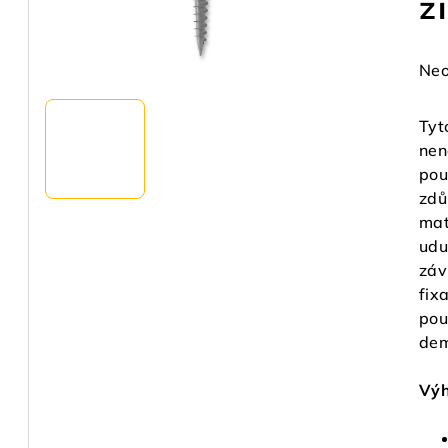
z
Prů
Neo
hod
pro
Tyt
je
nen
0,0
pou
z
zdů
5
mat
hvě
udu
záv
fix
pou
dem
Výh