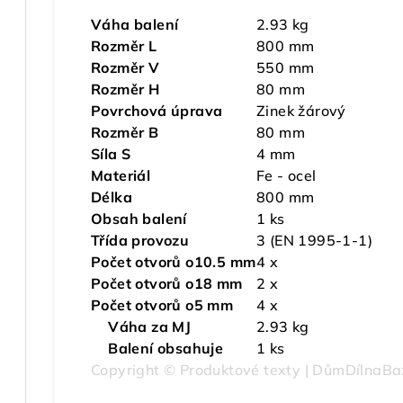
Váha balení
2.93 kg
Rozměr L
800 mm
Rozměr V
550 mm
Rozměr H
80 mm
Povrchová úprava
Zinek žárový
Rozměr B
80 mm
Síla S
4 mm
Materiál
Fe - ocel
Délka
800 mm
Obsah balení
1 ks
Třída provozu
3 (EN 1995-1-1)
Počet otvorů o10.5 mm
4 x
Počet otvorů o18 mm
2 x
Počet otvorů o5 mm
4 x
Váha za MJ
2.93 kg
Balení obsahuje
1 ks
Copyright © Produktové texty | DůmDílnaBa