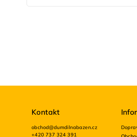
Z
á
Kontakt
Info
p
a
obchod
@
dumdilnabazen.cz
Doprav
+420 737 324 391
Obcho