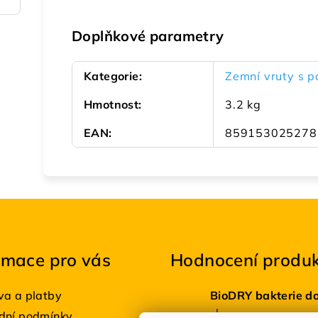
Doplňkové parametry
Kategorie
:
Zemní vruty s pa
Hmotnost
:
3.2 kg
EAN
:
859153025278
rmace pro vás
Hodnocení produ
a a platby
|
dní podmínky