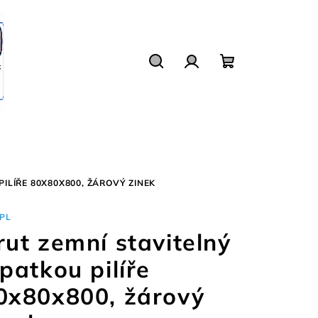
Hledat
Přihlášení
Nákupní
košík
PILÍŘE 80X80X800, ŽÁROVÝ ZINEK
PL
rut zemní stavitelný
 patkou pilíře
0x80x800, žárový