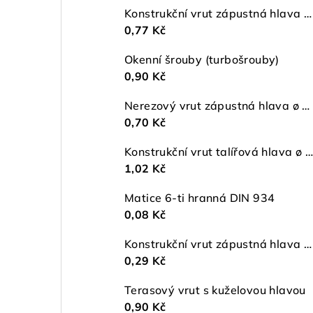
Konstrukční vrut zápustná hlava ø 6 TX30 ZŽ
0,77 Kč
Okenní šrouby (turbošrouby)
0,90 Kč
Nerezový vrut zápustná hlava ø 5 mm TORX A2
0,70 Kč
Konstrukční vrut talířová hlava ø 5 TX25 ZŽ
1,02 Kč
Matice 6-ti hranná DIN 934
0,08 Kč
Konstrukční vrut zápustná hlava ø 4,5 TX20 ZŽ
0,29 Kč
Terasový vrut s kuželovou hlavou
0,90 Kč