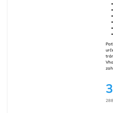
Pat
urč
trá
Vho
zah
3
288
Měr
cen