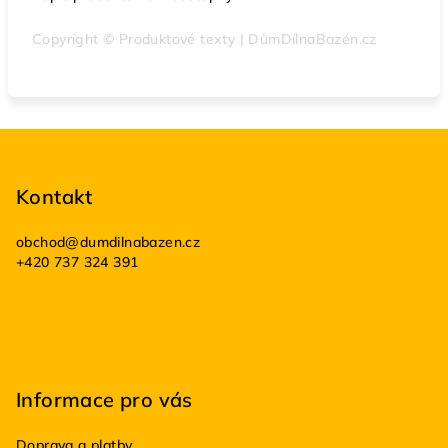
Copyright © Produktové texty | DůmDílnaBazén.cz
Z
á
p
Kontakt
a
obchod
@
dumdilnabazen.cz
t
+420 737 324 391
í
Informace pro vás
Doprava a platby