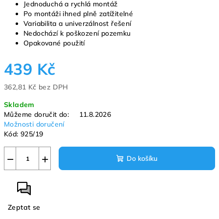
Jednoduchá a rychlá montáž
Po montáži ihned plně zatížitelné
Variabilita a univerzálnost řešení
Nedochází k poškození pozemku
Opakované použití
439 Kč
362,81 Kč bez DPH
Měrná
Skladem
cena:
Můžeme doručit do:
11.8.2026
Možnosti doručení
Kód:
925/19
−
+
Do košíku
Zeptat se