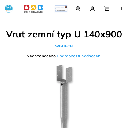
Přejít
na
obsah
Nákupn
Hledat
Přihlášení
Vrut zemní typ U 140x900
košík
WINTECH
Průměrné
Neohodnoceno
Podrobnosti hodnocení
hodnocení
produktu
je
0,0
z
5
hvězdiček.