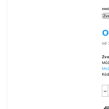
HMO
od
Měr
cen
Zvo
Můž
Mož
Kód
−