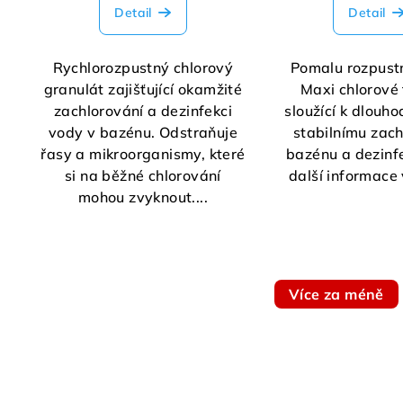
Detail
Detail
Rychlorozpustný chlorový
Pomalu rozpust
granulát zajišťující okamžité
Maxi chlorové 
zachlorování a dezinfekci
sloužící k dlouh
vody v bazénu. Odstraňuje
stabilnímu zach
řasy a mikroorganismy, které
bazénu a dezinfe
si na běžné chlorování
další informace 
mohou zvyknout....
Více za méně