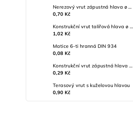
Nerezový vrut zápustná hlava ø 5 mm TORX A2
0,70 Kč
Konstrukční vrut talířová hlava ø 5 TX25 ZŽ
1,02 Kč
Matice 6-ti hranná DIN 934
0,08 Kč
Konstrukční vrut zápustná hlava ø 4,5 TX20 ZŽ
0,29 Kč
Terasový vrut s kuželovou hlavou
0,90 Kč