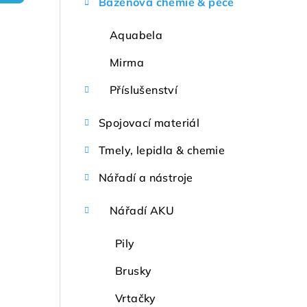
Bazénová chemie & péče
r
a
Aquabela
n
Mirma
n
Příslušenství
í
Spojovací materiál
p
Tmely, lepidla & chemie
a
Nářadí a nástroje
n
Nářadí AKU
e
l
Pily
Brusky
Vrtačky