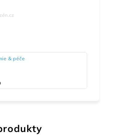
zén.cz
ie & péče
u
 produkty