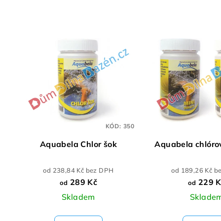
KÓD:
350
Aquabela Chlor šok
Aquabela chlóro
od 238,84 Kč bez DPH
od 189,26 Kč b
289 Kč
229 K
od
od
Skladem
Sklade