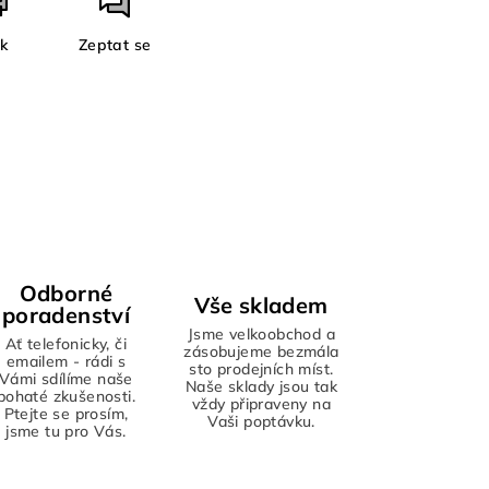
sk
Zeptat se
Odborné
Vše skladem
poradenství
Jsme velkoobchod a
Ať telefonicky, či
zásobujeme bezmála
emailem - rádi s
sto prodejních míst.
Vámi sdílíme naše
Naše sklady jsou tak
bohaté zkušenosti.
vždy připraveny na
Ptejte se prosím,
Vaši poptávku.
jsme tu pro Vás.