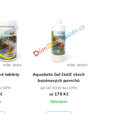
KÓD:
350/4
KÓD:
350/37
vé tablety
Aquabela Gel čistič všech
bazénových povrchů
ez DPH
od 147,93 Kč bez DPH
č
179 Kč
od
m
Skladem