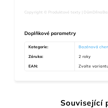
Copyright © Produktové texty | DůmDílnaBa
Doplňkové parametry
Kategorie
:
Bazénová chem
Záruka
:
2 roky
EAN
:
Zvolte variant
Související