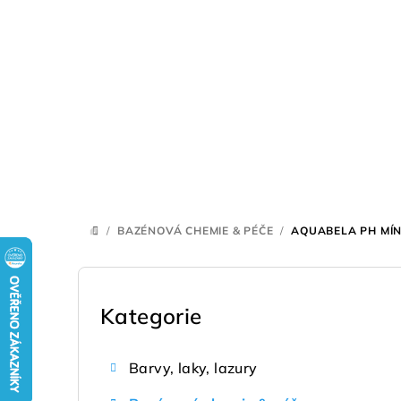
Přejít
na
obsah
/
BAZÉNOVÁ CHEMIE & PÉČE
/
AQUABELA PH MÍN
DOMŮ
P
o
Kategorie
Přeskočit
kategorie
s
Barvy, laky, lazury
t