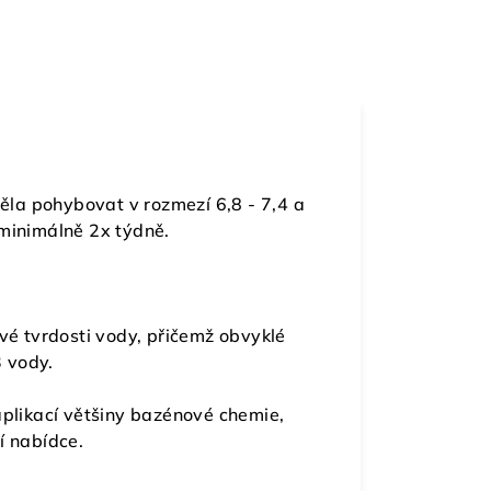
la pohybovat v rozmezí 6,8 - 7,4 a
 minimálně 2x týdně.
ové tvrdosti vody, přičemž obvyklé
 vody.
aplikací většiny bazénové chemie,
í nabídce.