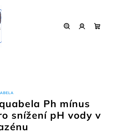
Hledat
Přihlášení
Nákupní
košík
ABELA
quabela Ph mínus
ro snížení pH vody v
azénu