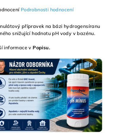
měrné
odnocení
Podrobnosti hodnocení
nocení
duktu
nulátový přípravek na bázi hydrogensíranu
ného snižující hodnotu pH vody v bazénu.
ší informace v
Popisu.
zdiček.