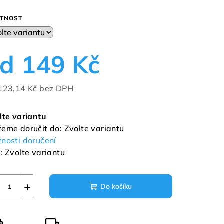
TNOST
od
149 Kč
123,14 Kč
bez DPH
ná
a:
lte variantu
eme doručit do:
Zvolte variantu
nosti doručení
:
Zvolte variantu
+
Do košíku