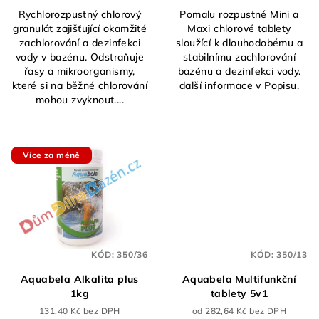
Rychlorozpustný chlorový
Pomalu rozpustné Mini a
granulát zajišťující okamžité
Maxi chlorové tablety
zachlorování a dezinfekci
sloužící k dlouhodobému a
vody v bazénu. Odstraňuje
stabilnímu zachlorování
řasy a mikroorganismy,
bazénu a dezinfekci vody.
které si na běžné chlorování
další informace v Popisu.
mohou zvyknout....
Více za méně
KÓD:
350/36
KÓD:
350/13
Aquabela Alkalita plus
Aquabela Multifunkční
1kg
tablety 5v1
131,40 Kč bez DPH
od 282,64 Kč bez DPH