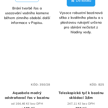
Do košíku
Brání tvorbě řas a
Vysoce robustní bazénová
usazování vodního kamene
síťka z kvalitního plastu a s
během zimního období. další
plastovou rukojetí určena
informace v Popisu.
pro sbírání nečistot z
hladiny vody.
KÓD:
350/28
KÓD:
B25
Aquabela modrý
Teleskopická tyč k bazénu
odstraňovač řas v bazénu
skládací 3,6m
od 164,46 Kč bez DPH
247,11 Kč bez DPH