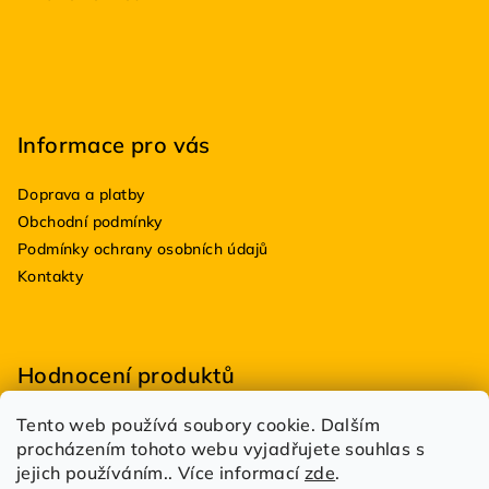
í
Informace pro vás
Doprava a platby
Obchodní podmínky
Podmínky ochrany osobních údajů
Kontakty
Hodnocení produktů
Tento web používá soubory cookie. Dalším
BioDRY bakterie do suchých WC 100g
procházením tohoto webu vyjadřujete souhlas s
|
Hodnocení produktu je 5 z 5 hvězdiček.
jejich používáním.. Více informací
zde
.
Estetik Profi