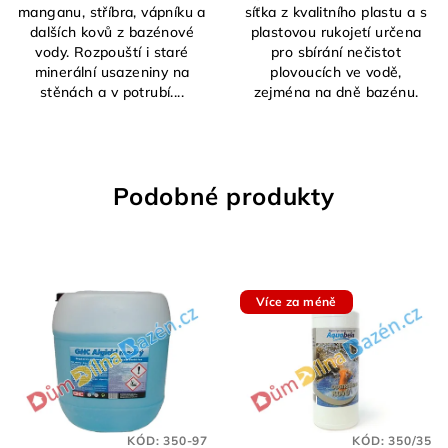
manganu, stříbra, vápníku a
síťka z kvalitního plastu a s
dalších kovů z bazénové
plastovou rukojetí určena
vody. Rozpouští i staré
pro sbírání nečistot
minerální usazeniny na
plovoucích ve vodě,
stěnách a v potrubí....
zejména na dně bazénu.
Podobné produkty
Více za méně
KÓD:
350-97
KÓD:
350/35