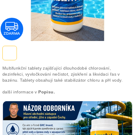
Z
ZDARMA
D
A
R
Multifunkční tablety zajišťující dlouhodobé chlorování,
M
dezinfekci, vyvločkování nečistot, zjiskření a likvidaci řas v
bazénu. Tablety obsahují také stabilizátor chloru a pH vody.
A
další informace v
Popisu.