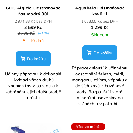
GHC Algicid Odstraňovač
Aquabela Odstraňovač
řas modrý 30l
kovů 1l
2 974,38 Kč bez DPH
1 073,55 Kč bez DPH
3 599 Kč
1 299 Kč
3 779 Kč
(–4 %)
Skladem
5 - 10 dnů
Do košíku
Do košíku
Přípravek slouží k účinnému
Účinný přípravek k dokonalé
odstranění železa, mědi,
likvidaci všech druhů
manganu, stříbra, vápníku a
vodních řas v bazénu a k
dalších kovů z bazénové
zabránění jejich další tvorbě
vody. Rozpouští i staré
a růstu.
minerální usazeniny na
stěnách a v potrubí....
Více za méně