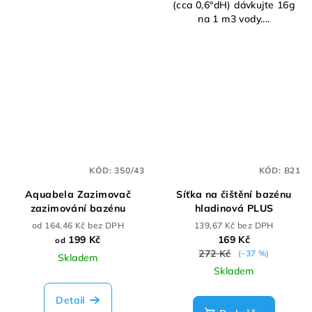
(cca 0,6°dH) dávkujte 16g
na 1 m3 vody....
KÓD:
350/43
KÓD:
B21
Aquabela Zazimovač
Síťka na čištění bazénu
zazimování bazénu
hladinová PLUS
od 164,46 Kč bez DPH
139,67 Kč bez DPH
199 Kč
169 Kč
od
272 Kč
(–37 %)
Skladem
Skladem
Detail