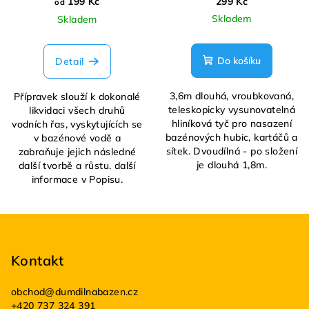
199 Kč
299 Kč
od
Skladem
Skladem
Do košíku
Detail
3,6m dlouhá, vroubkovaná,
Přípravek slouží k dokonalé
teleskopicky vysunovatelná
likvidaci všech druhů
hliníková tyč pro nasazení
vodních řas, vyskytujících se
bazénových hubic, kartáčů a
v bazénové vodě a
sítek. Dvoudílná - po složení
zabraňuje jejich následné
je dlouhá 1,8m.
další tvorbě a růstu. další
informace v Popisu.
Z
á
p
Kontakt
a
obchod
@
dumdilnabazen.cz
t
+420 737 324 391