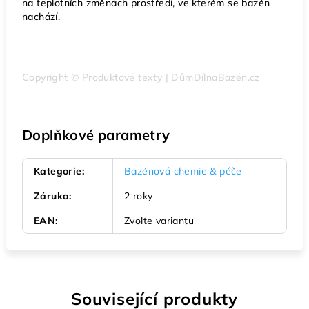
na teplotních změnách prostředí, ve kterém se bazén
nachází.
Copyright © Produktové texty | DůmDílnaBazén.cz
Doplňkové parametry
Kategorie
:
Bazénová chemie & péče
Záruka
:
2 roky
EAN
:
Zvolte variantu
Související produkty