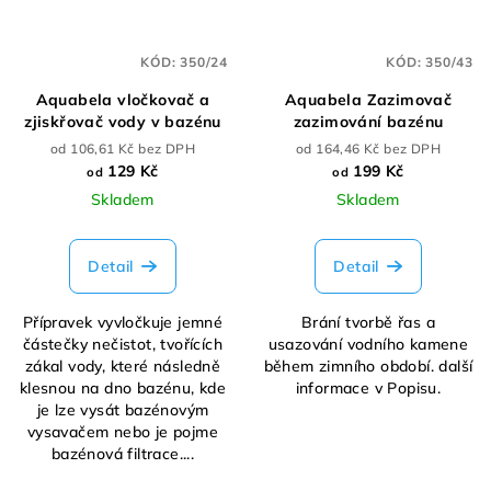
KÓD:
350/24
KÓD:
350/43
Aquabela vločkovač a
Aquabela Zazimovač
zjiskřovač vody v bazénu
zazimování bazénu
od 106,61 Kč bez DPH
od 164,46 Kč bez DPH
129 Kč
199 Kč
od
od
Skladem
Skladem
Detail
Detail
Přípravek vyvločkuje jemné
Brání tvorbě řas a
částečky nečistot, tvořících
usazování vodního kamene
zákal vody, které následně
během zimního období. další
klesnou na dno bazénu, kde
informace v Popisu.
je lze vysát bazénovým
vysavačem nebo je pojme
bazénová filtrace....