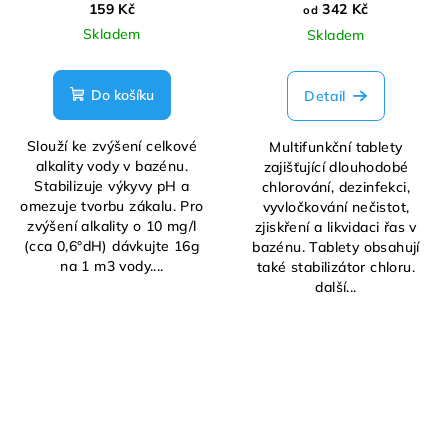
159 Kč
342 Kč
od
Skladem
Skladem
Do košíku
Detail
Slouží ke zvýšení celkové
Multifunkční tablety
alkality vody v bazénu.
zajišťující dlouhodobé
Stabilizuje výkyvy pH a
chlorování, dezinfekci,
omezuje tvorbu zákalu. Pro
vyvločkování nečistot,
zvýšení alkality o 10 mg/l
zjiskření a likvidaci řas v
(cca 0,6°dH) dávkujte 16g
bazénu. Tablety obsahují
na 1 m3 vody....
také stabilizátor chloru.
další...