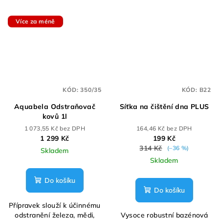
Více za méně
KÓD:
350/35
KÓD:
B22
Aquabela Odstraňovač
Síťka na čištění dna PLUS
kovů 1l
1 073,55 Kč bez DPH
164,46 Kč bez DPH
1 299 Kč
199 Kč
314 Kč
(–36 %)
Skladem
Skladem
Do košíku
Do košíku
Přípravek slouží k účinnému
odstranění železa, mědi,
Vysoce robustní bazénová