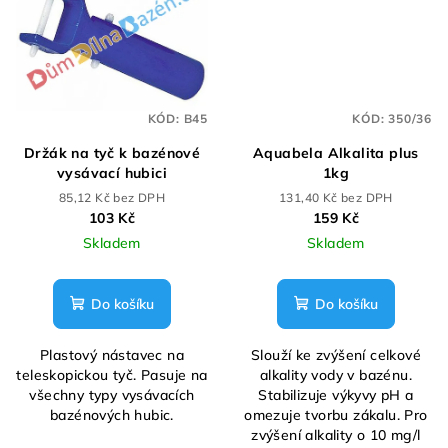
KÓD:
B45
KÓD:
350/36
Držák na tyč k bazénové
Aquabela Alkalita plus
vysávací hubici
1kg
85,12 Kč bez DPH
131,40 Kč bez DPH
103 Kč
159 Kč
Skladem
Skladem
Do košíku
Do košíku
Plastový nástavec na
Slouží ke zvýšení celkové
teleskopickou tyč. Pasuje na
alkality vody v bazénu.
všechny typy vysávacích
Stabilizuje výkyvy pH a
bazénových hubic.
omezuje tvorbu zákalu. Pro
zvýšení alkality o 10 mg/l