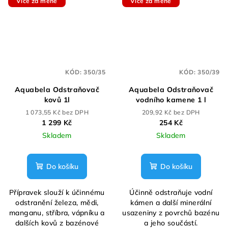
Více za méně
Více za méně
KÓD:
350/35
KÓD:
350/39
Aquabela Odstraňovač
Aquabela Odstraňovač
kovů 1l
vodního kamene 1 l
1 073,55 Kč bez DPH
209,92 Kč bez DPH
1 299 Kč
254 Kč
Skladem
Skladem
Do košíku
Do košíku
Přípravek slouží k účinnému
Účinně odstraňuje vodní
odstranění železa, mědi,
kámen a další minerální
manganu, stříbra, vápníku a
usazeniny z povrchů bazénu
dalších kovů z bazénové
a jeho součástí.