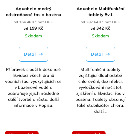
Aquabela modrý
Aquabela Multifunkční
odstraňovač řas v bazénu
tablety 5v1
od 164,46 Kč bez DPH
od 282,64 Kč bez DPH
199 Kč
342 Kč
od
od
Skladem
Skladem
Detail
Detail
Přípravek slouží k dokonalé
Multifunkční tablety
likvidaci všech druhů
zajišťující dlouhodobé
vodních řas, vyskytujících se
chlorování, dezinfekci,
v bazénové vodě a
vyvločkování nečistot,
zabraňuje jejich následné
zjiskření a likvidaci řas v
další tvorbě a růstu. další
bazénu. Tablety obsahují
informace v Popisu.
také stabilizátor chloru.
další...