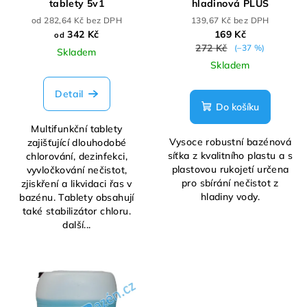
tablety 5v1
hladinová PLUS
od 282,64 Kč bez DPH
139,67 Kč bez DPH
342 Kč
169 Kč
od
272 Kč
(–37 %)
Skladem
Skladem
Detail
Do košíku
Multifunkční tablety
Vysoce robustní bazénová
zajišťující dlouhodobé
síťka z kvalitního plastu a s
chlorování, dezinfekci,
plastovou rukojetí určena
vyvločkování nečistot,
pro sbírání nečistot z
zjiskření a likvidaci řas v
hladiny vody.
bazénu. Tablety obsahují
také stabilizátor chloru.
další...