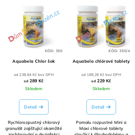
KÓD:
350
KÓD:
350/4
Aquabela Chlor šok
Aquabela chlórové tablety
od 238,84 Kč bez DPH
od 189,26 Kč bez DPH
289 Kč
229 Kč
od
od
Skladem
Skladem
Detail
Detail
Rychlorozpustný chlorový
Pomalu rozpustné Mini a
granulát zajišťující okamžité
Maxi chlorové tablety
zachlorování a dezinfekci
sloužící k dlouhodobému a