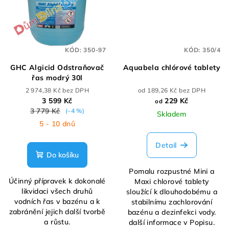
KÓD:
350-97
KÓD:
350/4
GHC Algicid Odstraňovač
Aquabela chlórové tablety
řas modrý 30l
2 974,38 Kč bez DPH
od 189,26 Kč bez DPH
3 599 Kč
229 Kč
od
3 779 Kč
(–4 %)
Skladem
5 - 10 dnů
Detail
Do košíku
Pomalu rozpustné Mini a
Účinný přípravek k dokonalé
Maxi chlorové tablety
likvidaci všech druhů
sloužící k dlouhodobému a
vodních řas v bazénu a k
stabilnímu zachlorování
zabránění jejich další tvorbě
bazénu a dezinfekci vody.
a růstu.
další informace v Popisu.