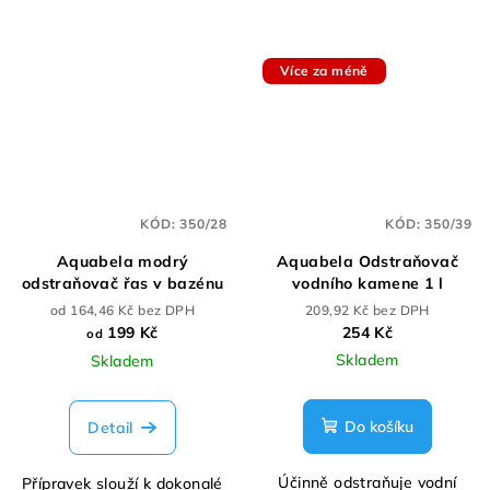
Více za méně
KÓD:
350/28
KÓD:
350/39
Aquabela modrý
Aquabela Odstraňovač
odstraňovač řas v bazénu
vodního kamene 1 l
od 164,46 Kč bez DPH
209,92 Kč bez DPH
199 Kč
254 Kč
od
Skladem
Skladem
Do košíku
Detail
Účinně odstraňuje vodní
Přípravek slouží k dokonalé