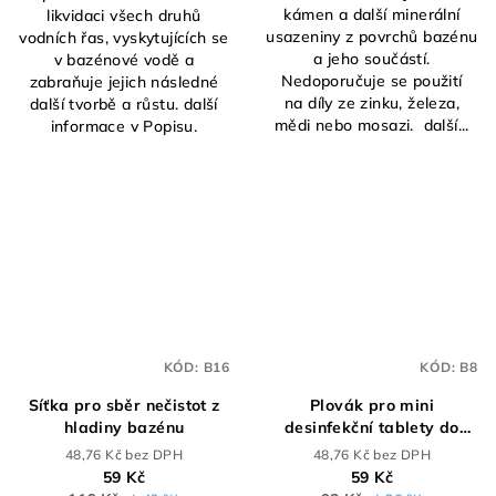
kámen a další minerální
likvidaci všech druhů
usazeniny z povrchů bazénu
vodních řas, vyskytujících se
a jeho součástí.
v bazénové vodě a
Nedoporučuje se použití
zabraňuje jejich následné
na díly ze zinku, železa,
další tvorbě a růstu. další
mědi nebo mosazi. další...
informace v Popisu.
KÓD:
B16
KÓD:
B8
Síťka pro sběr nečistot z
Plovák pro mini
hladiny bazénu
desinfekční tablety do
bazénu
48,76 Kč bez DPH
48,76 Kč bez DPH
59 Kč
59 Kč