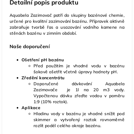
Detailní popis produktu
Aquabela Zazimovač patří do skupiny bazénové chemie,
určené pro kvalitní zazimování bazénu. Přípravek aktivně
zabraňuje tvorbě řas a usazování vodního kamene na
stěnách bazénu v zimním období.
Naše doporučení
Ošetření pH bazénu
Před použitím je vhodné vodu v bazénu
šokově ošetřit včetně úpravy hodnoty pH.
Zředění koncentrátu
Doporučené dávkování Aquabela
Zazimovače je 1l na 20 m3 vody.
Vypočtenou dávku zřeďte vodou v poměru
1:9 (10% roztok).
Aplikace
Hladinu vody v bazénu je vhodné snížit pod
skimmer a vytvořený roztok rovnoměrně
rozlít podél celého okraje bazénu.