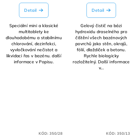
Detail
Detail
Speciální mini a klasické
Gelový čistič na bázi
multitablety ke
hydroxidu draselného pro
dlouhodobému a stabilnímu
čištění všech bazénových
chlorování, dezinfekci,
povrchů jako stěn, okrajů,
vyvločkování nečistot a
fólií, dlaždiček a betonu.
likvidaci řas v bazénu. další
Rychle biologicky
informace v Popisu.
rozložitelný. Další informace
v...
KÓD:
350/28
KÓD:
350/13