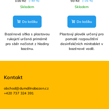
116 Kč
93 Kč
(–49 %)
(–36 %)
Skladem
Skladem
Do košíku
Do košíku
Bazénová síťka s plastovou
Plastový plovák určený pro
rukojetí určená primárně
pomalé rozpouštění
pro sběr nečistot z hladiny
desinfekčních minitablet v
bazénu.
bazénové vodě.
Z
á
p
Kontakt
a
obchod
@
dumdilnabazen.cz
t
+420 737 324 391
í