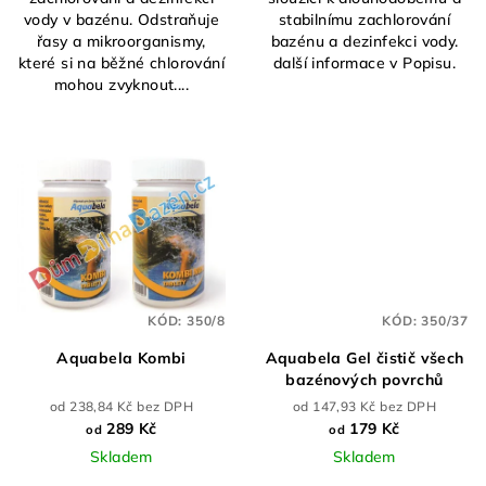
vody v bazénu. Odstraňuje
stabilnímu zachlorování
řasy a mikroorganismy,
bazénu a dezinfekci vody.
které si na běžné chlorování
další informace v Popisu.
mohou zvyknout....
KÓD:
350/8
KÓD:
350/37
Aquabela Kombi
Aquabela Gel čistič všech
bazénových povrchů
od 238,84 Kč bez DPH
od 147,93 Kč bez DPH
289 Kč
179 Kč
od
od
Skladem
Skladem