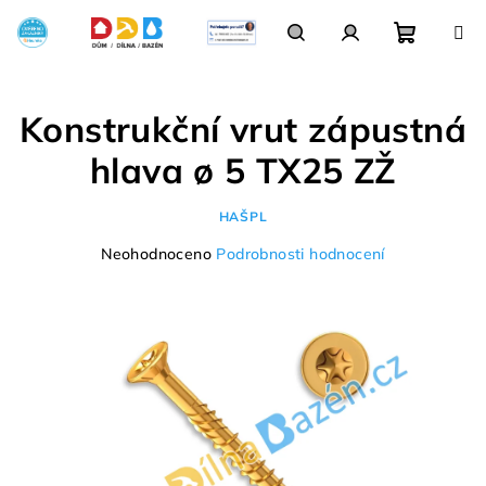
Přejít
na
obsah
Nákupn
Hledat
Přihlášení
Konstrukční vrut zápustná
košík
hlava ø 5 TX25 ZŽ
HAŠPL
Průměrné
Neohodnoceno
Podrobnosti hodnocení
hodnocení
produktu
je
0,0
z
5
hvězdiček.