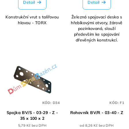
Detail
Detail
Konstrukční vrut s talířovou
Železná spojovací deska s
hlavou - TORX
hřebíkovými otvory, žárově
pozinkovaná, slouží
především ke spojování
dřevěných konstrukcí.
KÓD:
D34
KÓD:
F1
Spojka BV/S - 03-29 - Z -
Rohovník BV/R - 03-40 - Z
35 x 100 x 2
5,79 Kč bez DPH
od 8,26 Kč bez DPH