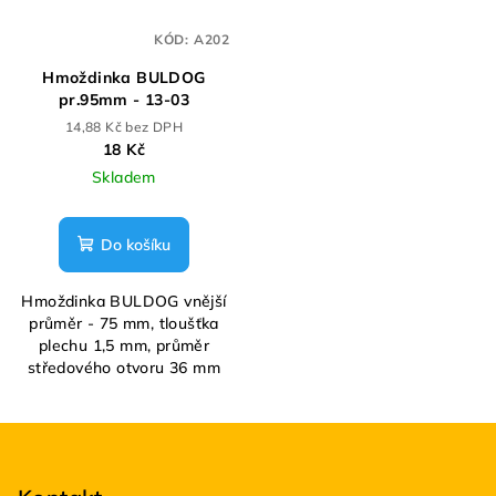
KÓD:
A202
Hmoždinka BULDOG
pr.95mm - 13-03
14,88 Kč bez DPH
18 Kč
Skladem
Do košíku
Hmoždinka BULDOG vnější
průměr - 75 mm, tloušťka
plechu 1,5 mm, průměr
středového otvoru 36 mm
Z
á