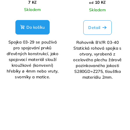
7 Kč
10 Kč
od
Skladem
Skladem
Do košíku
Detail
Spojka 03-29 se používá
Rohovník BV/R 03-40
pro spojování prvků
Statická rohová spojka s
dřevěných konstrukcí, jako
otvory, vyrobená z
spojovací materiál slouží
ocelového plechu žárově
kroužkové (konvexní)
pozinkovaného jakosti
hřebíky ø 4mm nebo vruty,
S280GD+Z275, tloušťka
svorníky a matice.
materiálu 2mm.