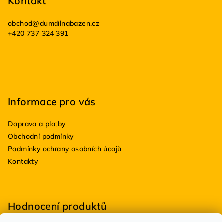
p
Kontakt
a
obchod
@
dumdilnabazen.cz
t
+420 737 324 391
í
Informace pro vás
Doprava a platby
Obchodní podmínky
Podmínky ochrany osobních údajů
Kontakty
Hodnocení produktů