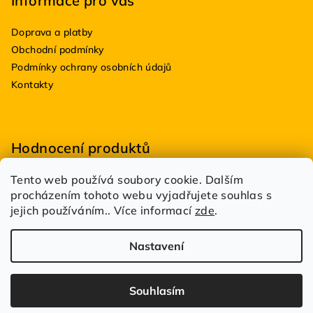
Informace pro vás
Doprava a platby
Obchodní podmínky
Podmínky ochrany osobních údajů
Kontakty
Hodnocení produktů
Tento web používá soubory cookie. Dalším
BioDRY bakterie do suchých WC 100g
procházením tohoto webu vyjadřujete souhlas s
|
Hodnocení produktu je 5 z 5 hvězdiček.
jejich používáním.. Více informací
zde
.
Estetik Profi
|
Hodnocení produktu je 5 z 5 hvězdiček.
Nastavení
Copyright 2026
DůmDílnaBazén.cz
. Všechna práva
vyhrazena.
Spravuje
UFOSOFT s.r.o.
Souhlasím
Vytvořil Shoptet