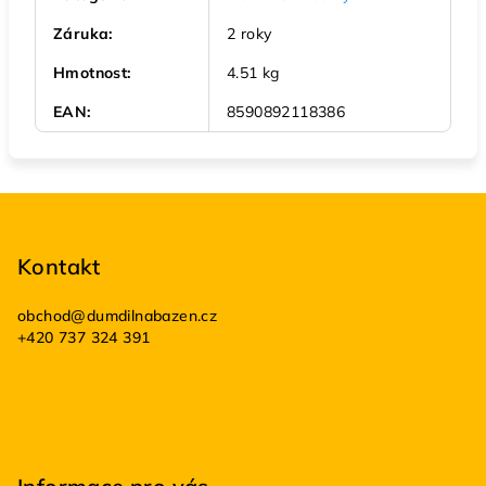
Záruka
:
2 roky
Hmotnost
:
4.51 kg
EAN
:
8590892118386
Z
á
p
Kontakt
a
obchod
@
dumdilnabazen.cz
t
+420 737 324 391
í