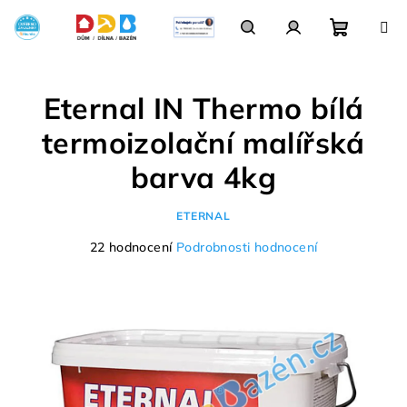
Přejít
na
obsah
Nákupn
Hledat
Přihlášení
Eternal IN Thermo bílá
košík
termoizolační malířská
barva 4kg
ETERNAL
Průměrné
22 hodnocení
Podrobnosti hodnocení
hodnocení
produktu
je
3,9
z
5
hvězdiček.