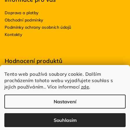
Doprava a platby
Obchodní podmínky
Podmínky ochrany osobních údajů
Kontakty
Hodnocení produktů
Tento web používá soubory cookie. Dalším
BioDRY bakterie do suchých WC 100g
procházením tohoto webu vyjadřujete souhlas s
|
Hodnocení produktu je 5 z 5 hvězdiček.
jejich používáním.. Více informací
zde
.
Estetik Profi
|
Hodnocení produktu je 5 z 5 hvězdiček.
Nastavení
Copyright 2026
DůmDílnaBazén.cz
. Všechna práva
vyhrazena.
Spravuje
UFOSOFT s.r.o.
Souhlasím
Vytvořil Shoptet