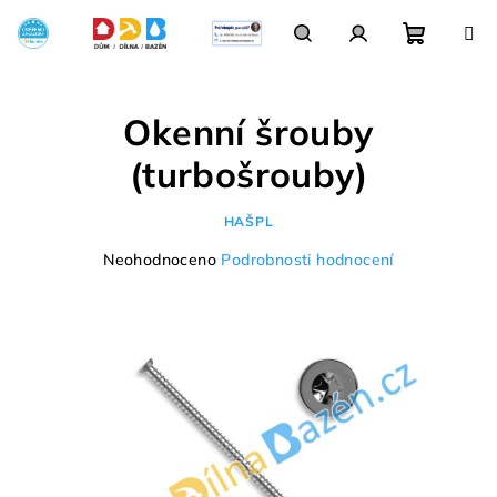
Přejít
na
obsah
Nákupn
Hledat
Přihlášení
Okenní šrouby
košík
(turbošrouby)
HAŠPL
Průměrné
Neohodnoceno
Podrobnosti hodnocení
hodnocení
produktu
je
0,0
z
5
hvězdiček.