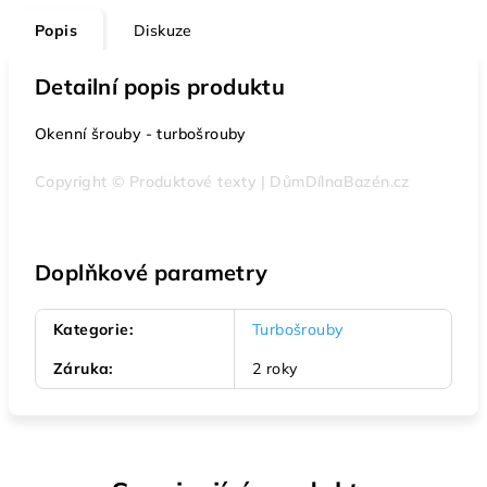
Popis
Diskuze
Detailní popis produktu
Okenní šrouby - turbošrouby
Copyright © Produktové texty | DůmDílnaBazén.cz
Doplňkové parametry
Kategorie
:
Turbošrouby
Záruka
:
2 roky