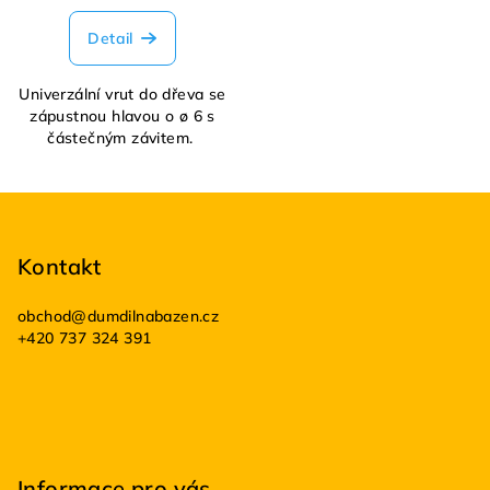
Detail
Univerzální vrut do dřeva se
zápustnou hlavou o ø 6 s
částečným závitem.
Z
á
p
Kontakt
a
obchod
@
dumdilnabazen.cz
t
+420 737 324 391
í
Informace pro vás