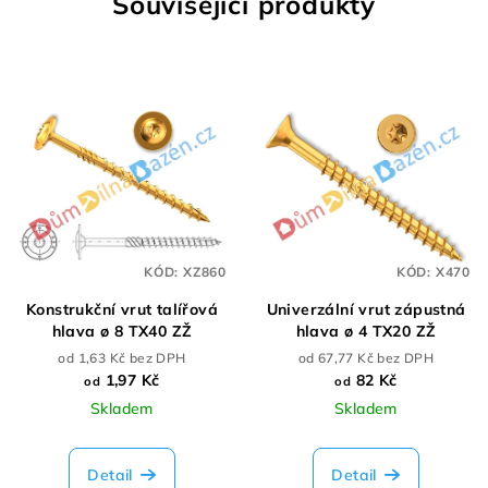
Související produkty
KÓD:
XZ860
KÓD:
X470
Konstrukční vrut talířová
Univerzální vrut zápustná
hlava ø 8 TX40 ZŽ
hlava ø 4 TX20 ZŽ
od 1,63 Kč bez DPH
od 67,77 Kč bez DPH
1,97 Kč
82 Kč
od
od
Skladem
Skladem
Detail
Detail