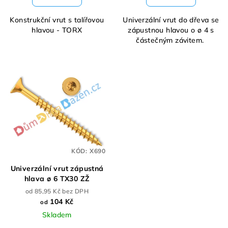
Konstrukční vrut s talířovou
Univerzální vrut do dřeva se
hlavou - TORX
zápustnou hlavou o ø 4 s
částečným závitem.
KÓD:
X690
Univerzální vrut zápustná
hlava ø 6 TX30 ZŽ
od 85,95 Kč bez DPH
104 Kč
od
Skladem