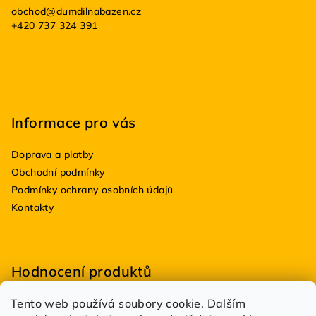
a
obchod
@
dumdilnabazen.cz
t
+420 737 324 391
í
Informace pro vás
Doprava a platby
Obchodní podmínky
Podmínky ochrany osobních údajů
Kontakty
Hodnocení produktů
Tento web používá soubory cookie. Dalším
BioDRY bakterie do suchých WC 100g