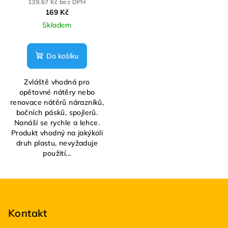
139,67 Kč bez DPH
169 Kč
Skladem
Do košíku
Zvláště vhodná pro
opětovné nátěry nebo
renovace nátěrů nárazníků,
bočních pásků, spojlerů.
Nanáší se rychle a lehce.
Produkt vhodný na jakýkoli
druh plastu, nevyžaduje
použití...
Z
á
p
Kontakt