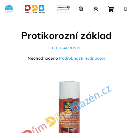
Přejít
na
obsah
Nákupn
Hledat
Přihlášení
Protikorozní základ
košík
TECH-AEROSOL
Průměrné
Neohodnoceno
Podrobnosti hodnocení
hodnocení
produktu
je
0,0
z
5
hvězdiček.