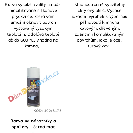
Barva vysoké kvality na bázi
Mnohostranně využitelný
modifikované silikonové
akrylový plnič. Vysoce
pryskyřice, která vám
jakostní výrobek s výbornou
umožní obnovit povrch
přilnavostí k mnoha
vystavený vysokým
kovovým, dřevěným,
teplotám. Odolává teplotě
zděným i komplikovaným
až do 600 °C. Vhodná na
povrchům, jako je ocel,
kamna,...
surový kov,...
KÓD:
400/3175
Barva na nárazníky a
spojlery - černá mat