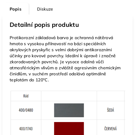
Popis
Diskuze
Detailní popis produktu
Protikorozní základová barva je ochranná nátěrová
hmota s vysokou přilnavostí na bázi speciálních
akrylových pryskyřic s velmi dobrými antikorozními
účinky pro kovové povrchy. Ideální k úpravě i značně
zkorodovaných povrchů. Je vysoce odolná vůči
atmosférickým vlivům a zvláště agresivním chemickým
činidlům, v suchém prostředí odolává optimálně
teplotám do 120°C.