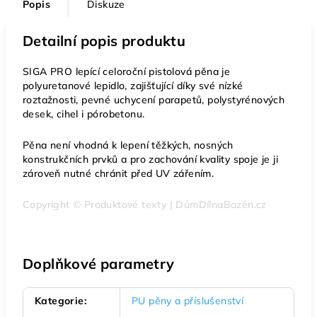
Popis
Diskuze
Detailní popis produktu
SIGA PRO lepící celoroční pistolová pěna je
polyuretanové lepidlo, zajišťující díky své nízké
roztažnosti, pevné uchycení parapetů, polystyrénových
desek, cihel i pórobetonu.
Pěna není vhodná k lepení těžkých, nosných
konstrukčních prvků a pro zachování kvality spoje je ji
zároveň nutné chránit před UV zářením.
Copyright © Produktové texty | DůmDílnaBazén.cz
Doplňkové parametry
Kategorie
:
PU pěny a příslušenství