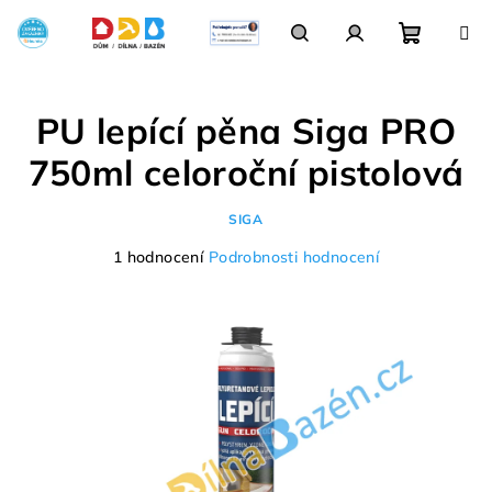
Přejít
na
obsah
Nákupn
Hledat
Přihlášení
PU lepící pěna Siga PRO
košík
750ml celoroční pistolová
SIGA
Průměrné
1 hodnocení
Podrobnosti hodnocení
hodnocení
produktu
je
5,0
z
5
hvězdiček.