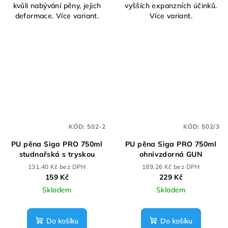
kvůli nabývání pěny, jejich
vyšších expanzních účinků.
deformace. Více variant.
Více variant.
KÓD:
502-2
KÓD:
502/3
PU pěna Siga PRO 750ml
PU pěna Siga PRO 750ml
studnařská s tryskou
ohnivzdorná GUN
131,40 Kč bez DPH
189,26 Kč bez DPH
159 Kč
229 Kč
Skladem
Skladem
Do košíku
Do košíku