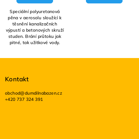
Speciální polyuretanová
pěna v aerosolu sloužící k
těsnění kanalizačních
výpustí a betonových skruží
studen. Brání průtoku jak
pitné, tak užitkové vody.
Z
á
p
Kontakt
a
obchod
@
dumdilnabazen.cz
t
+420 737 324 391
í