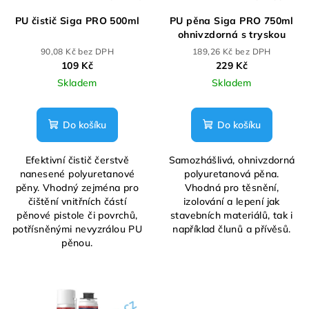
PU čistič Siga PRO 500ml
PU pěna Siga PRO 750ml
ohnivzdorná s tryskou
90,08 Kč bez DPH
189,26 Kč bez DPH
109 Kč
229 Kč
Skladem
Skladem
Do košíku
Do košíku
Efektivní čistič čerstvě
Samozhášlivá, ohnivzdorná
nanesené polyuretanové
polyuretanová pěna.
pěny. Vhodný zejména pro
Vhodná pro těsnění,
čištění vnitřních částí
izolování a lepení jak
pěnové pistole či povrchů,
stavebních materiálů, tak i
potřísněnými nevyzrálou PU
například člunů a přívěsů.
pěnou.