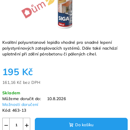
Kvalitní polyuretanové lepidlo vhodné pro snadné lepení
polystyrénových zateplovacích systémů. Dále také nachází
uplatnění při zdění pórobetonu či pálených cihel.
195 Kč
161,16 Kč bez DPH
Měrná
Skladem
cena:
Můžeme doručit do:
10.8.2026
Možnosti doručení
Kód:
463-13
−
+
Do košíku