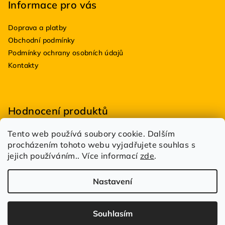
Informace pro vás
Doprava a platby
Obchodní podmínky
Podmínky ochrany osobních údajů
Kontakty
Hodnocení produktů
Tento web používá soubory cookie. Dalším
BioDRY bakterie do suchých WC 100g
procházením tohoto webu vyjadřujete souhlas s
|
Hodnocení produktu je 5 z 5 hvězdiček.
jejich používáním.. Více informací
zde
.
Estetik Profi
|
Hodnocení produktu je 5 z 5 hvězdiček.
Nastavení
Copyright 2026
DůmDílnaBazén.cz
. Všechna práva
vyhrazena.
Spravuje
UFOSOFT s.r.o.
Souhlasím
Vytvořil Shoptet