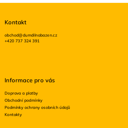
Z
á
p
Kontakt
a
obchod
@
dumdilnabazen.cz
t
+420 737 324 391
í
Informace pro vás
Doprava a platby
Obchodní podmínky
Podmínky ochrany osobních údajů
Kontakty