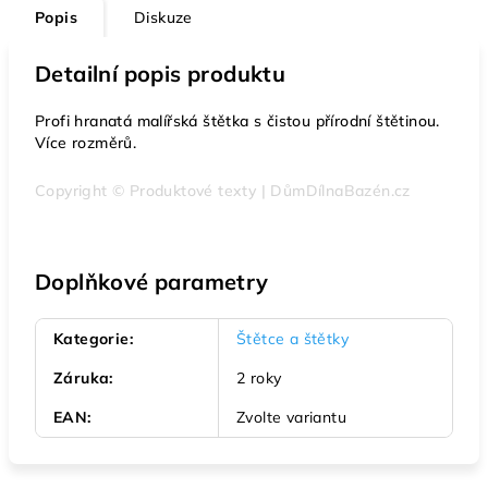
Popis
Diskuze
Detailní popis produktu
Profi hranatá malířská štětka s čistou přírodní štětinou.
Více rozměrů.
Copyright © Produktové texty | DůmDílnaBazén.cz
Doplňkové parametry
Kategorie
:
Štětce a štětky
Záruka
:
2 roky
EAN
:
Zvolte variantu