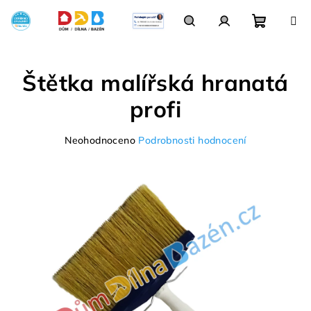
Přejít
na
obsah
Nákupn
Hledat
Přihlášení
Štětka malířská hranatá
košík
profi
Průměrné
Neohodnoceno
Podrobnosti hodnocení
hodnocení
produktu
je
0,0
z
5
hvězdiček.