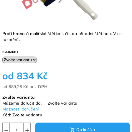
Profi hranatá malířská štětka s čistou přírodní štětinou. Více
rozměrů.
ROZMĚRY
od
834 Kč
od
689,26 Kč
bez DPH
Měrná
Zvolte variantu
cena:
Můžeme doručit do:
Zvolte variantu
Možnosti doručení
Kód:
Zvolte variantu
−
+
Do košíku