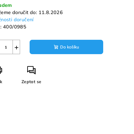
a:
ladem
eme doručit do:
11.8.2026
nosti doručení
:
400/0985
+
Do košíku
sk
Zeptat se