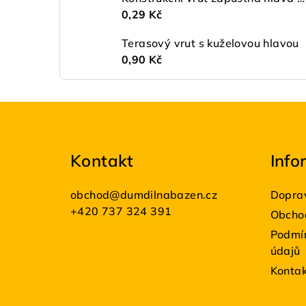
0,29 Kč
Terasový vrut s kuželovou hlavou
0,90 Kč
Z
á
Kontakt
Info
p
a
obchod
@
dumdilnabazen.cz
Doprav
t
+420 737 324 391
Obcho
Podmín
í
údajů
Konta