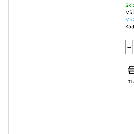
cen
Sk
Můž
Mož
Kód
−
Ti