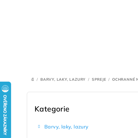
Přejít
na
obsah
/
BARVY, LAKY, LAZURY
/
SPREJE
/
OCHRANNÉ 
DOMŮ
P
o
Kategorie
Přeskočit
kategorie
s
Barvy, laky, lazury
t