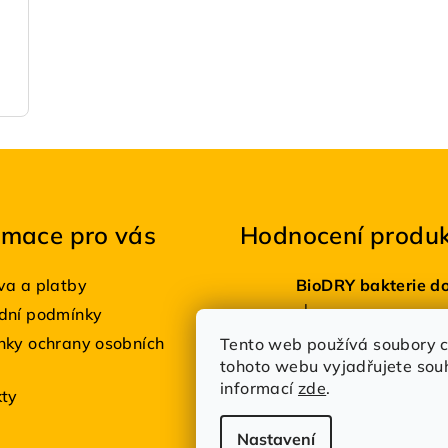
rmace pro vás
Hodnocení produ
a a platby
|
dní podmínky
Hodnocení produktu je
Estetik Profi
ky ochrany osobních
Tento web používá soubory c
tohoto webu vyjadřujete souhl
|
Hodnocení produktu je
informací
zde
.
kty
Nastavení