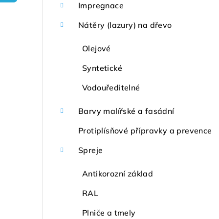
r
Impregnace
a
Nátěry (lazury) na dřevo
n
Olejové
n
Syntetické
í
Vodouředitelné
p
Barvy malířské a fasádní
a
Protiplísňové přípravky a prevence
n
Spreje
e
l
Antikorozní základ
RAL
Plniče a tmely