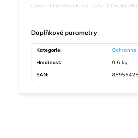
Copyright © Produktové texty | DůmDílnaBa
Doplňkové parametry
Kategorie
:
Ochranné 
Hmotnost
:
0.6 kg
EAN
:
8595642