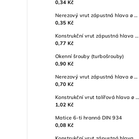
0,34 Kč
Nerezový vrut zápustná hlava ø 4 mm TORX A2
0,35 Kč
Konstrukční vrut zápustná hlava ø 6 TX30 ZŽ
0,77 Kč
Okenní šrouby (turbošrouby)
0,90 Kč
Nerezový vrut zápustná hlava ø 5 mm TORX A2
0,70 Kč
Konstrukční vrut talířová hlava ø 5 TX25 ZŽ
1,02 Kč
Matice 6-ti hranná DIN 934
0,08 Kč
Konstrukční vrut zápustná hlava ø 4,5 TX20 ZŽ