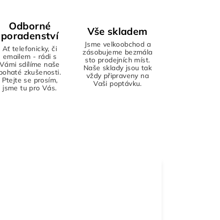
Odborné
Vše skladem
poradenství
Jsme velkoobchod a
Ať telefonicky, či
zásobujeme bezmála
emailem - rádi s
sto prodejních míst.
Vámi sdílíme naše
Naše sklady jsou tak
bohaté zkušenosti.
vždy připraveny na
Ptejte se prosím,
Vaši poptávku.
jsme tu pro Vás.