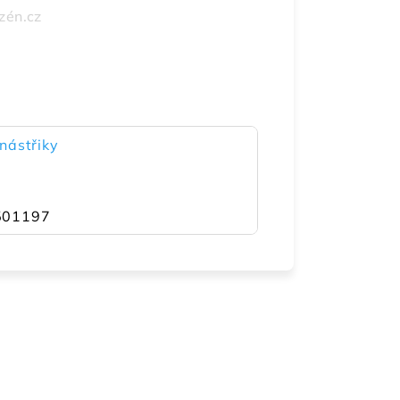
zén.cz
nástřiky
501197