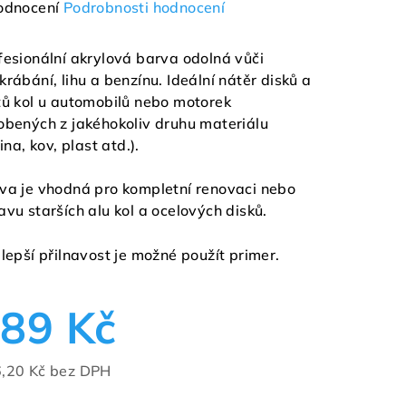
měrné
odnocení
Podrobnosti hodnocení
nocení
duktu
fesionální akrylová barva odolná vůči
krábání, lihu a benzínu. Ideální nátěr disků a
tů kol u automobilů nebo motorek
obených z jakéhokoliv druhu materiálu
tina, kov, plast atd.).
zdiček.
va je vhodná pro kompletní renovaci nebo
avu starších alu kol a ocelových disků.
 lepší přilnavost je možné použít primer.
89 Kč
,20 Kč bez DPH
ná