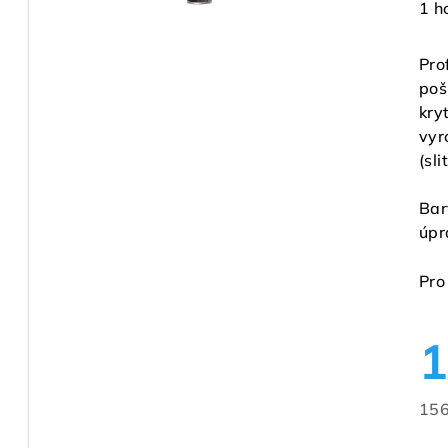
Prů
1 h
hod
pro
Pro
je
poš
5,0
kry
z
vyr
5
(sli
hvě
Bar
úpr
Pro
1
156
Měr