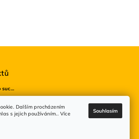
ktů
BioDRY bakterie do suchých WC 100g
 5 z 5 hvězdiček.
ookie. Dalším procházením
Souhlasím
as s jejich používáním.. Více
 5 z 5 hvězdiček.