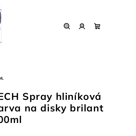
Hledat
Přihlášení
Nákupní
košík
ML
ECH Spray hliníková
arva na disky brilant
00ml