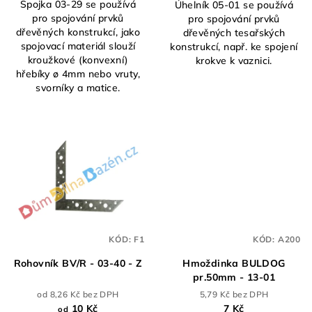
Spojka 03-29 se používá
Úhelník 05-01 se používá
pro spojování prvků
pro spojování prvků
dřevěných konstrukcí, jako
dřevěných tesařských
spojovací materiál slouží
konstrukcí, např. ke spojení
kroužkové (konvexní)
krokve k vaznici.
hřebíky ø 4mm nebo vruty,
svorníky a matice.
KÓD:
F1
KÓD:
A200
Rohovník BV/R - 03-40 - Z
Hmoždinka BULDOG
pr.50mm - 13-01
od 8,26 Kč bez DPH
5,79 Kč bez DPH
10 Kč
7 Kč
od