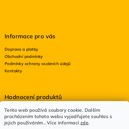
í
Informace pro vás
Doprava a platby
Obchodní podmínky
Podmínky ochrany osobních údajů
Kontakty
Hodnocení produktů
Tento web používá soubory cookie. Dalším
BioDRY bakterie do suchých WC 100g
procházením tohoto webu vyjadřujete souhlas s
|
Hodnocení produktu je 5 z 5 hvězdiček.
jejich používáním.. Více informací
zde
.
Estetik Profi