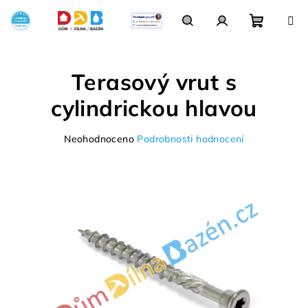
Přejít
na
obsah
Nákupn
Hledat
Přihlášení
Terasový vrut s
košík
cylindrickou hlavou
Průměrné
Neohodnoceno
Podrobnosti hodnocení
hodnocení
produktu
je
0,0
z
5
hvězdiček.