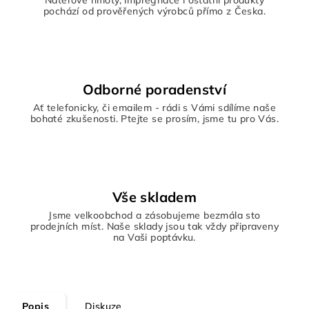
Nátěrové hmoty, impregnace i ostatní produkty
pochází od prověřených výrobců přímo z Česka.
Odborné poradenství
Ať telefonicky, či emailem - rádi s Vámi sdílíme naše
bohaté zkušenosti. Ptejte se prosím, jsme tu pro Vás.
Vše skladem
Jsme velkoobchod a zásobujeme bezmála sto
prodejních míst. Naše sklady jsou tak vždy připraveny
na Vaši poptávku.
Popis
Diskuze