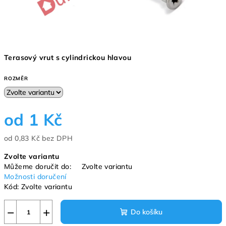
Terasový vrut s cylindrickou hlavou
ROZMĚR
od
1 Kč
od
0,83 Kč
bez DPH
Měrná
Zvolte variantu
cena:
Můžeme doručit do:
Zvolte variantu
Možnosti doručení
Kód:
Zvolte variantu
−
+
Do košíku