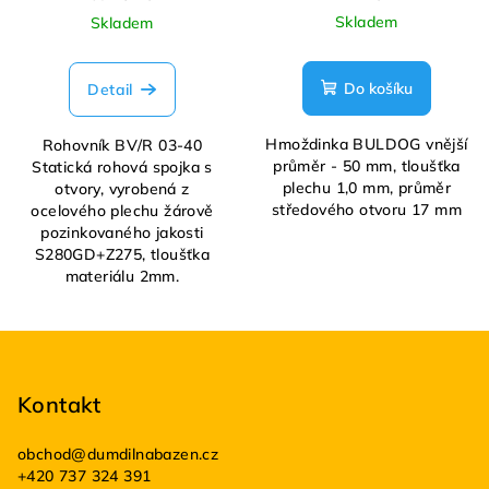
Skladem
Skladem
Do košíku
Detail
Hmoždinka BULDOG vnější
Rohovník BV/R 03-40
průměr - 50 mm, tloušťka
Statická rohová spojka s
plechu 1,0 mm, průměr
otvory, vyrobená z
středového otvoru 17 mm
ocelového plechu žárově
pozinkovaného jakosti
S280GD+Z275, tloušťka
materiálu 2mm.
Z
á
p
Kontakt
a
obchod
@
dumdilnabazen.cz
t
+420 737 324 391