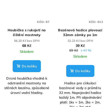
KÓD:
B7
KÓD:
B13
Houbička s rukojetí na
Bazénová hadice plovoucí
čištění mastnoty
32mm zámky po 1m
56,20 Kč bez DPH
32,23 Kč bez DPH
68 Kč
39 Kč
69 Kč
(–43 %)
Skladem
Skladem
Do košíku
Do košíku
Drsná houbička vhodná k
odstranění mastnoty na
Hadice pro cirkulaci
stěnách bazénu, způsobené
bazénové vody o průměru
úrovní vodní hladiny.
32 mm. Napojování hadice
každý 1m. Při objednávání
platí: 1ks = 1m, 2ks = 2m,
3ks = 3m atd.