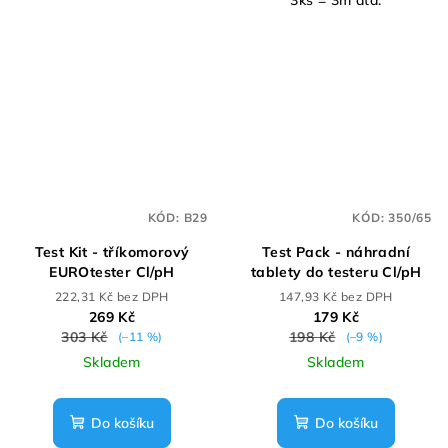
KÓD:
B29
KÓD:
350/65
Test Kit - tříkomorový
Test Pack - náhradní
EUROtester Cl/pH
tablety do testeru Cl/pH
222,31 Kč bez DPH
147,93 Kč bez DPH
269 Kč
179 Kč
303 Kč
198 Kč
(–11 %)
(–9 %)
Skladem
Skladem
Do košíku
Do košíku