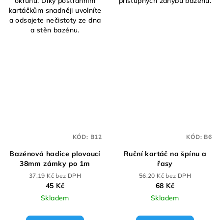
okruhu. Díky postranním
přístupných záhybů bazénu.
kartáčkům snadněji uvolníte
a odsajete nečistoty ze dna
a stěn bazénu.
KÓD:
B12
KÓD:
B6
Bazénová hadice plovoucí
Ruční kartáč na špínu a
38mm zámky po 1m
řasy
37,19 Kč bez DPH
56,20 Kč bez DPH
45 Kč
68 Kč
Skladem
Skladem