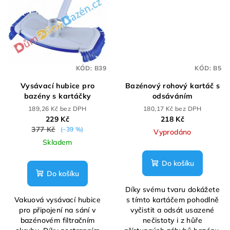
KÓD:
B39
KÓD:
B5
Vysávací hubice pro
Bazénový rohový kartáč s
bazény s kartáčky
odsáváním
189,26 Kč bez DPH
180,17 Kč bez DPH
229 Kč
218 Kč
377 Kč
(–39 %)
Vyprodáno
Skladem
Do košíku
Do košíku
Díky svému tvaru dokážete
Vakuová vysávací hubice
s tímto kartáčem pohodlně
pro připojení na sání v
vyčistit a odsát usazené
bazénovém filtračním
nečistoty i z hůře