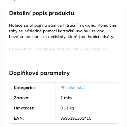
Detailní popis produktu
Hubice se připojí na sání ve filtračním okruhu. Pomalými
tahy se následně pomocí kartáčků uvolňují ze dna
bazénu mechanické nečistoty, které jsou hubicí odsáty.
Copyright © Produktové texty | DůmDílnaBazén.cz
Doplňkové parametry
Kategorie
:
Příslušenství
Záruka
:
2 roky
Hmotnost
:
0.11 kg
EAN
:
8595191301415