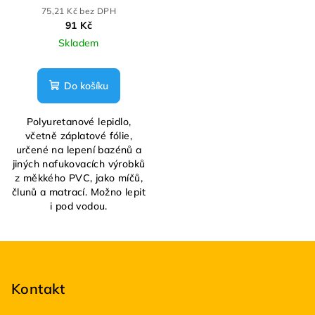
75,21 Kč bez DPH
91 Kč
Skladem
Do košíku
Polyuretanové lepidlo,
včetně záplatové fólie,
určené na lepení bazénů a
jiných nafukovacích výrobků
z měkkého PVC, jako míčů,
člunů a matrací. Možno lepit
i pod vodou.
Z
á
p
Kontakt
a