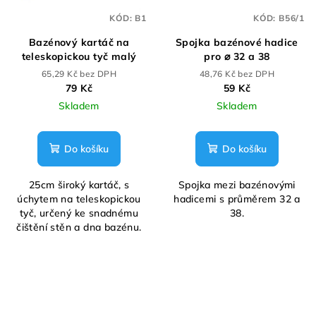
KÓD:
B1
KÓD:
B56/1
Bazénový kartáč na
Spojka bazénové hadice
teleskopickou tyč malý
pro ⌀ 32 a 38
65,29 Kč bez DPH
48,76 Kč bez DPH
79 Kč
59 Kč
Skladem
Skladem
Do košíku
Do košíku
25cm široký kartáč, s
Spojka mezi bazénovými
úchytem na teleskopickou
hadicemi s průměrem 32 a
tyč, určený ke snadnému
38.
čištění stěn a dna bazénu.