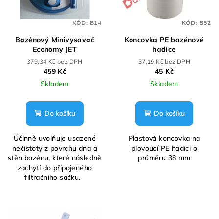
KÓD:
B14
KÓD:
B52
Bazénový Minivysavač
Koncovka PE bazénové
Economy JET
hadice
379,34 Kč bez DPH
37,19 Kč bez DPH
459 Kč
45 Kč
Skladem
Skladem
Do košíku
Do košíku
Účinně uvolňuje usazené
Plastová koncovka na
nečistoty z povrchu dna a
plovoucí PE hadici o
stěn bazénu, které následně
průměru 38 mm
zachytí do připojeného
filtračního sáčku.