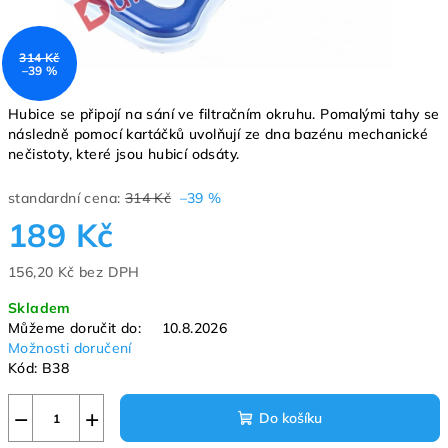
314 Kč
–39 %
Hubice se připojí na sání ve filtračním okruhu. Pomalými tahy se
následně pomocí kartáčků uvolňují ze dna bazénu mechanické
nečistoty, které jsou hubicí odsáty.
standardní cena:
314 Kč
–39 %
189 Kč
156,20 Kč bez DPH
Měrná
Skladem
cena:
Můžeme doručit do:
10.8.2026
Možnosti doručení
Kód:
B38
−
+
Do košíku