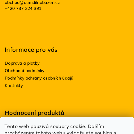
obchod
@
dumdilnabazen.cz
t
+420 737 324 391
í
Informace pro vás
Doprava a platby
Obchodní podmínky
Podmínky ochrany osobních údajů
Kontakty
Hodnocení produktů
Tento web používá soubory cookie. Dalším
BioDRY bakterie do suchých WC 100g
procházením tohoto webu vyjadřujete souhlas s
|