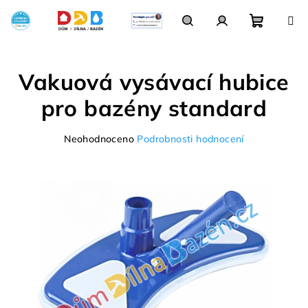
Přejít
na
obsah
Nákupn
Hledat
Přihlášení
Vakuová vysávací hubice
košík
pro bazény standard
Průměrné
Neohodnoceno
Podrobnosti hodnocení
hodnocení
produktu
je
0,0
z
5
hvězdiček.