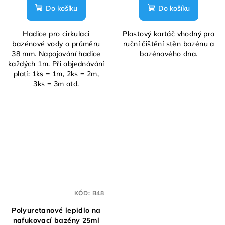
Do košíku
Do košíku
Hadice pro cirkulaci
Plastový kartáč vhodný pro
bazénové vody o průměru
ruční čištění stěn bazénu a
38 mm. Napojování hadice
bazénového dna.
každých 1m. Při objednávání
platí: 1ks = 1m, 2ks = 2m,
3ks = 3m atd.
KÓD:
B48
Polyuretanové lepidlo na
nafukovací bazény 25ml