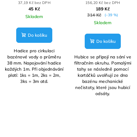
37,19 Kč bez DPH
156,20 Kč bez DPH
45 Kč
189 Kč
314 Kč
(–39 %)
Skladem
Skladem
Do košíku
Do košíku
Hadice pro cirkulaci
bazénové vody o průměru
Hubice se připojí na sání ve
38 mm. Napojování hadice
filtračním okruhu. Pomalými
každých 1m. Při objednávání
tahy se následně pomocí
platí: 1ks = 1m, 2ks = 2m,
kartáčků uvolňují ze dna
3ks = 3m atd.
bazénu mechanické
nečistoty, které jsou hubicí
odsáty.