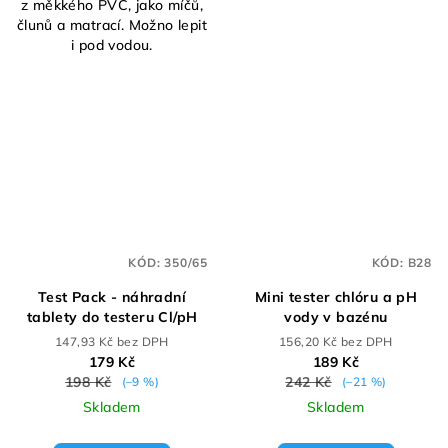
z měkkého PVC, jako míčů,
člunů a matrací. Možno lepit
i pod vodou.
KÓD:
350/65
KÓD:
B28
Test Pack - náhradní
Mini tester chlóru a pH
tablety do testeru Cl/pH
vody v bazénu
147,93 Kč bez DPH
156,20 Kč bez DPH
179 Kč
189 Kč
198 Kč
242 Kč
(–9 %)
(–21 %)
Skladem
Skladem