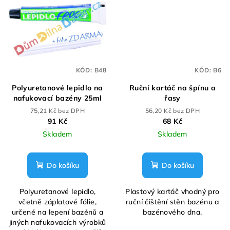
KÓD:
B48
KÓD:
B6
Polyuretanové lepidlo na
Ruční kartáč na špínu a
nafukovací bazény 25ml
řasy
75,21 Kč bez DPH
56,20 Kč bez DPH
91 Kč
68 Kč
Skladem
Skladem
Do košíku
Do košíku
Polyuretanové lepidlo,
Plastový kartáč vhodný pro
včetně záplatové fólie,
ruční čištění stěn bazénu a
určené na lepení bazénů a
bazénového dna.
jiných nafukovacích výrobků