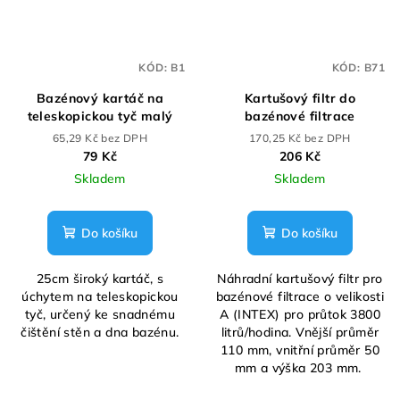
KÓD:
B1
KÓD:
B71
Bazénový kartáč na
Kartušový filtr do
teleskopickou tyč malý
bazénové filtrace
65,29 Kč bez DPH
170,25 Kč bez DPH
79 Kč
206 Kč
Skladem
Skladem
Do košíku
Do košíku
25cm široký kartáč, s
Náhradní kartušový filtr pro
úchytem na teleskopickou
bazénové filtrace o velikosti
tyč, určený ke snadnému
A (INTEX) pro průtok 3800
čištění stěn a dna bazénu.
litrů/hodina. Vnější průměr
110 mm, vnitřní průměr 50
mm a výška 203 mm.