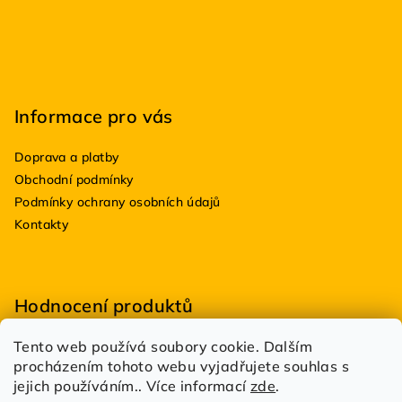
í
Informace pro vás
Doprava a platby
Obchodní podmínky
Podmínky ochrany osobních údajů
Kontakty
Hodnocení produktů
Tento web používá soubory cookie. Dalším
BioDRY bakterie do suchých WC 100g
procházením tohoto webu vyjadřujete souhlas s
|
Hodnocení produktu je 5 z 5 hvězdiček.
jejich používáním.. Více informací
zde
.
Estetik Profi