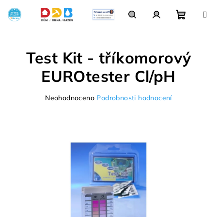
Přejít
na
obsah
Nákupn
Hledat
Přihlášení
Test Kit - tříkomorový
košík
EUROtester Cl/pH
Průměrné
Neohodnoceno
Podrobnosti hodnocení
hodnocení
produktu
je
0,0
z
5
hvězdiček.