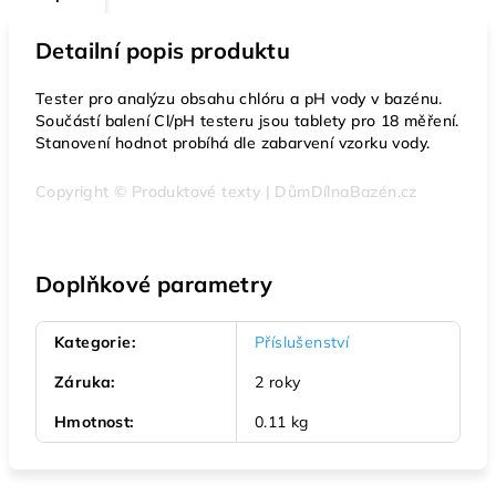
Detailní popis produktu
Tester pro analýzu obsahu chlóru a pH vody v bazénu.
Součástí balení Cl/pH testeru jsou tablety pro 18 měření.
Stanovení hodnot probíhá dle zabarvení vzorku vody.
Copyright © Produktové texty | DůmDílnaBazén.cz
Doplňkové parametry
Kategorie
:
Příslušenství
Záruka
:
2 roky
Hmotnost
:
0.11 kg