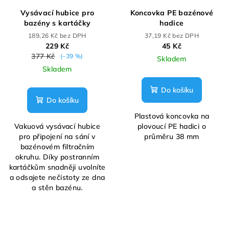
Vysávací hubice pro
Koncovka PE bazénové
bazény s kartáčky
hadice
189,26 Kč bez DPH
37,19 Kč bez DPH
229 Kč
45 Kč
377 Kč
(–39 %)
Skladem
Skladem
Do košíku
Do košíku
Plastová koncovka na
Vakuová vysávací hubice
plovoucí PE hadici o
pro připojení na sání v
průměru 38 mm
bazénovém filtračním
okruhu. Díky postranním
kartáčkům snadněji uvolníte
a odsajete nečistoty ze dna
a stěn bazénu.