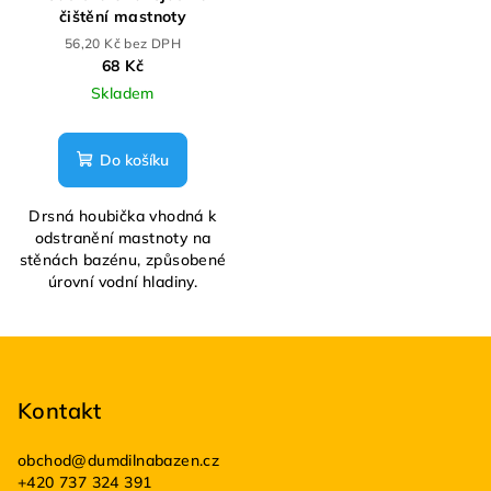
čištění mastnoty
56,20 Kč bez DPH
68 Kč
Skladem
Do košíku
Drsná houbička vhodná k
odstranění mastnoty na
stěnách bazénu, způsobené
úrovní vodní hladiny.
Z
á
p
Kontakt
a
obchod
@
dumdilnabazen.cz
t
+420 737 324 391