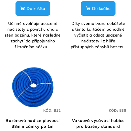
Do košíku
Do košíku
Účinně uvolňuje usazené
Díky svému tvaru dokážete
nečistoty z povrchu dna a
s tímto kartáčem pohodlně
stěn bazénu, které následně
vyčistit a odsát usazené
zachytí do připojeného
nečistoty i z hůře
filtračního sáčku.
přístupných záhybů bazénu.
KÓD:
B12
KÓD:
B38
Bazénová hadice plovoucí
Vakuová vysávací hubice
38mm zámky po 1m
pro bazény standard