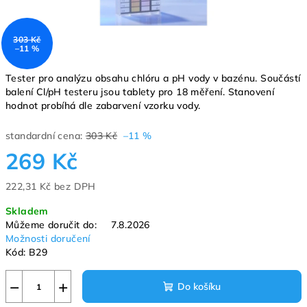
303 Kč
–11 %
Tester pro analýzu obsahu chlóru a pH vody v bazénu. Součástí
balení Cl/pH testeru jsou tablety pro 18 měření. Stanovení
hodnot probíhá dle zabarvení vzorku vody.
standardní cena:
303 Kč
–11 %
269 Kč
222,31 Kč bez DPH
Měrná
Skladem
cena:
Můžeme doručit do:
7.8.2026
Možnosti doručení
Kód:
B29
−
+
Do košíku