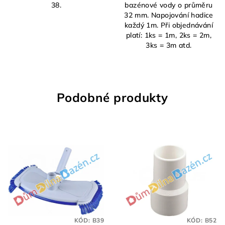
38.
bazénové vody o průměru
32 mm. Napojování hadice
každý 1m. Při objednávání
platí: 1ks = 1m, 2ks = 2m,
3ks = 3m atd.
Podobné produkty
KÓD:
B39
KÓD:
B52