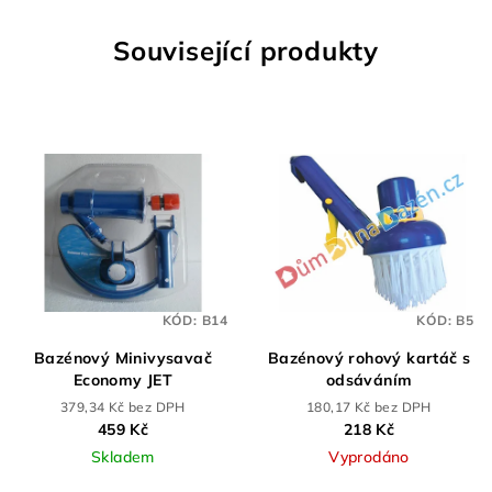
Související produkty
KÓD:
B14
KÓD:
B5
Bazénový Minivysavač
Bazénový rohový kartáč s
Economy JET
odsáváním
379,34 Kč bez DPH
180,17 Kč bez DPH
459 Kč
218 Kč
Skladem
Vyprodáno