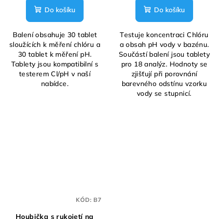
Do košíku
Do košíku
Balení obsahuje 30 tablet
Testuje koncentraci Chlóru
sloužících k měření chlóru a
a obsah pH vody v bazénu.
30 tablet k měření pH.
Součástí balení jsou tablety
Tablety jsou kompatibilní s
pro 18 analýz. Hodnoty se
testerem Cl/pH v naší
zjišťují při porovnání
nabídce.
barevného odstínu vzorku
vody se stupnicí.
KÓD:
B7
Houbička s rukojetí na