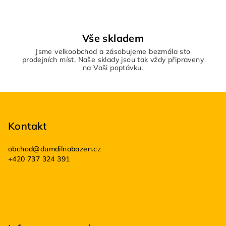
Vše skladem
Jsme velkoobchod a zásobujeme bezmála sto
prodejních míst. Naše sklady jsou tak vždy připraveny
na Vaši poptávku.
Z
á
p
Kontakt
a
obchod
@
dumdilnabazen.cz
t
+420 737 324 391
í