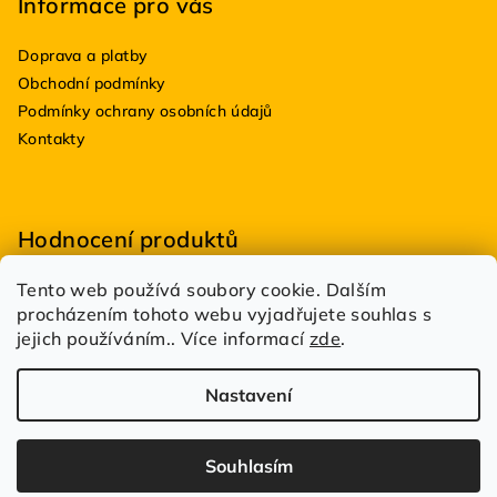
Informace pro vás
Doprava a platby
Obchodní podmínky
Podmínky ochrany osobních údajů
Kontakty
Hodnocení produktů
Tento web používá soubory cookie. Dalším
BioDRY bakterie do suchých WC 100g
procházením tohoto webu vyjadřujete souhlas s
|
Hodnocení produktu je 5 z 5 hvězdiček.
jejich používáním.. Více informací
zde
.
Estetik Profi
|
Hodnocení produktu je 5 z 5 hvězdiček.
Nastavení
Copyright 2026
DůmDílnaBazén.cz
. Všechna práva
vyhrazena.
Spravuje
UFOSOFT s.r.o.
Souhlasím
Vytvořil Shoptet