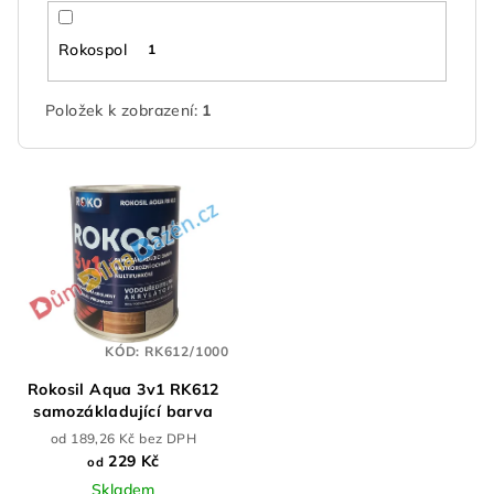
Rokospol
1
Položek k zobrazení:
1
V
ý
p
i
s
p
KÓD:
RK612/1000
r
Rokosil Aqua 3v1 RK612
o
samozákladující barva
d
od 189,26 Kč bez DPH
u
229 Kč
od
k
Skladem