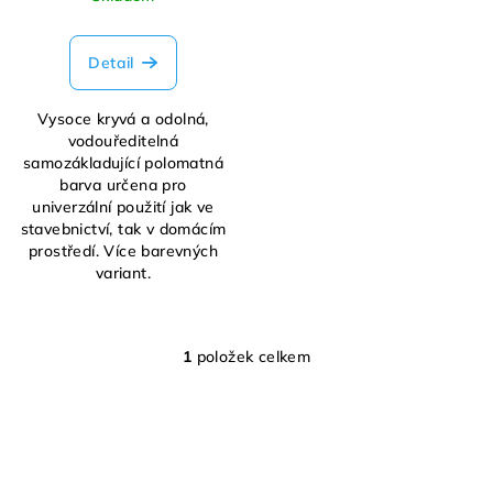
t
ů
Detail
Vysoce kryvá a odolná,
vodouředitelná
samozákladující polomatná
barva určena pro
univerzální použití jak ve
stavebnictví, tak v domácím
prostředí. Více barevných
variant.
1
položek celkem
O
v
l
á
d