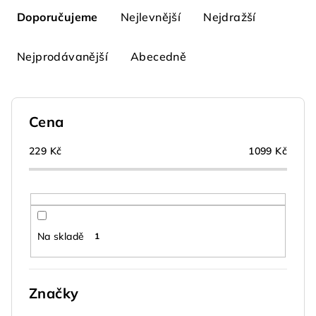
a
Doporučujeme
Nejlevnější
Nejdražší
z
e
Nejprodávanější
Abecedně
n
í
p
Cena
r
o
229
Kč
1099
Kč
d
u
k
t
Na skladě
1
ů
Značky