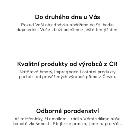
a
c
í
Do druhého dne u Vás
p
Pokud Vaši objednávku obdržíme do 9ti hodin
r
dopoledne, Vaše zboží odešleme ještě tentýž den.
v
k
y
v
ý
Kvalitní produkty od výrobců z ČR
p
Nátěrové hmoty, impregnace i ostatní produkty
i
pochází od prověřených výrobců přímo z Česka.
s
u
Odborné poradenství
Ať telefonicky, či emailem - rádi s Vámi sdílíme naše
bohaté zkušenosti. Ptejte se prosím, jsme tu pro Vás.