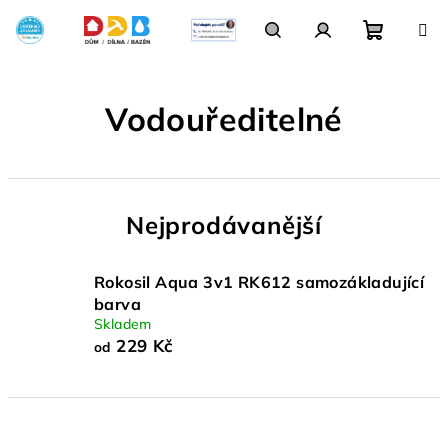
Přejít
na
obsah
Nákupn
Hledat
Přihlášení
Vodouředitelné
košík
Nejprodávanější
Rokosil Aqua 3v1 RK612 samozákladující
barva
Skladem
229 Kč
od
Ř