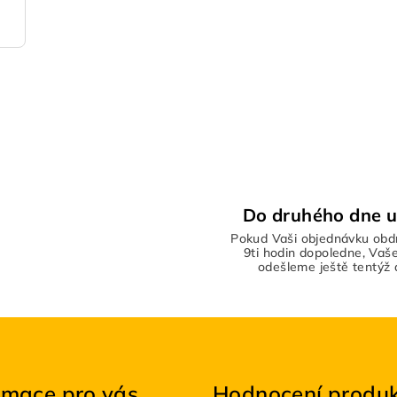
Do druhého dne u
Pokud Vaši objednávku obd
9ti hodin dopoledne, Vaše
odešleme ještě tentýž 
rmace pro vás
Hodnocení produ