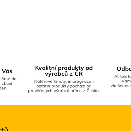
Kvalitní produkty od
Odbo
 Vás
výrobců z ČR
Ať telef
ržíme do
Vámi
Nátěrové hmoty, impregnace i
 zboží
zkušenosti
ostatní produkty pochází od
den.
prověřených výrobců přímo z Česka.
ktů