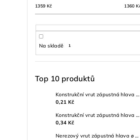
1359
Kč
1360
K
Na skladě
1
Top 10 produktů
Konstrukční vrut zápustná hlava ø 4 TX20 ZŽ
0,21 Kč
Konstrukční vrut zápustná hlava ø 5 TX25 ZŽ
0,34 Kč
Nerezový vrut zápustná hlava ø 4 mm TORX A2