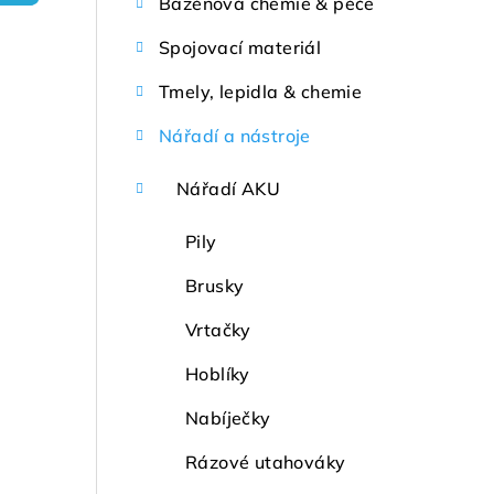
Bazénová chemie & péče
r
Spojovací materiál
a
Tmely, lepidla & chemie
n
Nářadí a nástroje
n
í
Nářadí AKU
p
Pily
a
Brusky
n
Vrtačky
e
Hoblíky
l
Nabíječky
Rázové utahováky