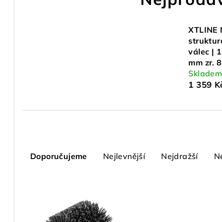
XTLINE 
struktur
válec |
mm zr. 
Sklade
1 359 K
Ř
Doporučujeme
Nejlevnější
Nejdražší
N
a
z
V
e
ý
n