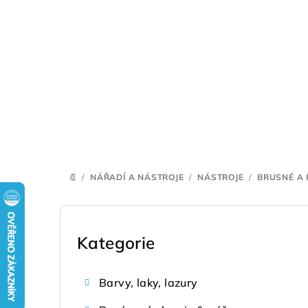
Přejít
na
obsah
/
NÁŘADÍ A NÁSTROJE
/
NÁSTROJE
/
BRUSNÉ A 
DOMŮ
P
o
Kategorie
Přeskočit
kategorie
s
Barvy, laky, lazury
t