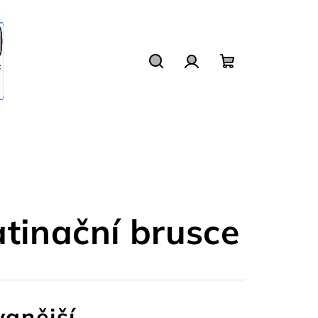
Hledat
Přihlášení
Nákupní
košík
atinační brusce
anější