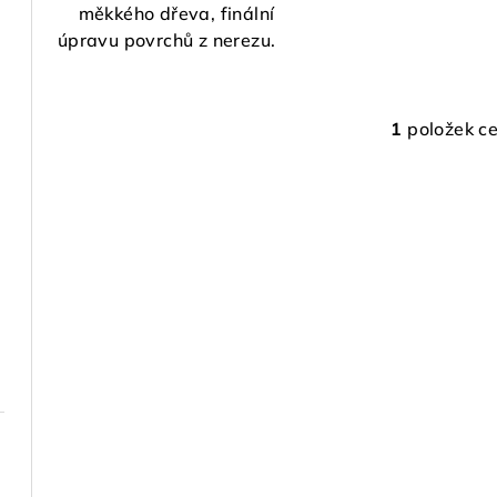
měkkého dřeva, finální
úpravu povrchů z nerezu.
1
položek c
O
v
l
á
d
a
c
í
p
r
v
k