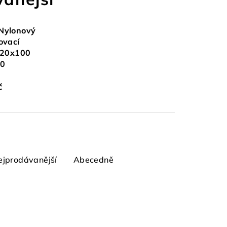
Nylonový
ovací
 120x100
80
m
č
ejprodávanější
Abecedně