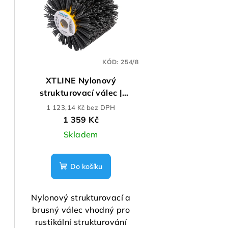
p
í
i
p
s
r
KÓD:
254/8
p
o
XTLINE Nylonový
r
d
strukturovací válec |
o
120x100 mm zr. 80
u
1 123,14 Kč bez DPH
1 359 Kč
d
k
Skladem
u
t
k
ů
Do košíku
t
Nylonový strukturovací a
ů
brusný válec vhodný pro
rustikální strukturování