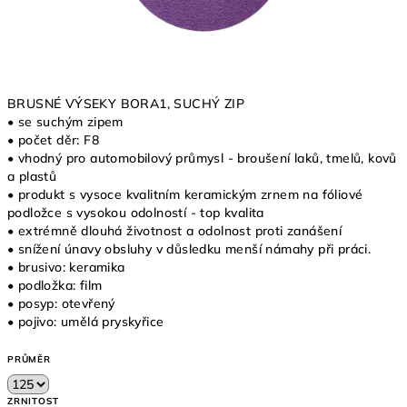
BRUSNÉ VÝSEKY BORA1, SUCHÝ ZIP
• se suchým zipem
• počet děr: F8
• vhodný pro automobilový průmysl - broušení laků, tmelů, kovů
a plastů
• produkt s vysoce kvalitním keramickým zrnem na fóliové
podložce s vysokou odolností - top kvalita
• extrémně dlouhá životnost a odolnost proti zanášení
• snížení únavy obsluhy v důsledku menší námahy při práci.
• brusivo: keramika
• podložka: film
• posyp: otevřený
• pojivo: umělá pryskyřice
PRŮMĚR
ZRNITOST