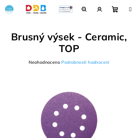
Přejít
na
obsah
Nákupn
Hledat
Přihlášení
Brusný výsek - Ceramic,
košík
TOP
Průměrné
Neohodnoceno
Podrobnosti hodnocení
hodnocení
produktu
je
0,0
z
5
hvězdiček.