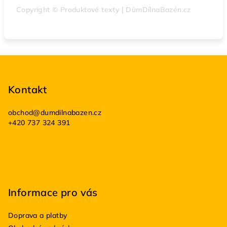
Copyright © Produktové texty | DůmDílnaBazén.cz
Z
á
p
Kontakt
a
obchod
@
dumdilnabazen.cz
t
+420 737 324 391
í
Informace pro vás
Doprava a platby