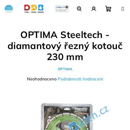
Přejít
na
obsah
Nákupn
Hledat
Přihlášení
OPTIMA Steeltech -
košík
diamantový řezný kotouč
230 mm
OPTIMA
Průměrné
Neohodnoceno
Podrobnosti hodnocení
hodnocení
produktu
je
0,0
z
5
hvězdiček.