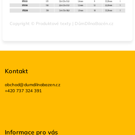
Copyright © Produktové texty | DůmDílnaBazén.cz
Z
á
p
Kontakt
a
obchod
@
dumdilnabazen.cz
t
+420 737 324 391
í
Informace pro vás