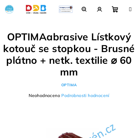
Přejít
na
obsah
Nákupn
Hledat
Přihlášení
OPTIMAabrasive Lístkový
košík
kotouč se stopkou - Brusné
plátno + netk. textilie ⌀ 60
mm
OPTIMA
Průměrné
Neohodnoceno
Podrobnosti hodnocení
hodnocení
produktu
je
0,0
z
5