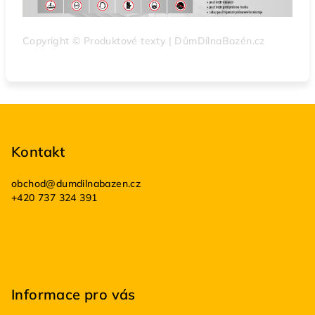
Copyright © Produktové texty | DůmDílnaBazén.cz
Z
á
p
Kontakt
a
obchod
@
dumdilnabazen.cz
t
+420 737 324 391
í
Informace pro vás