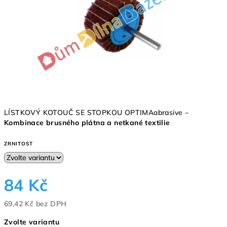
hvězdiček.
LÍSTKOVÝ KOTOUČ SE STOPKOU OPTIMAabrasive –
Kombinace brusného plátna a netkané textilie
ZRNITOST
84 Kč
69,42 Kč bez DPH
Měrná
Zvolte variantu
cena: