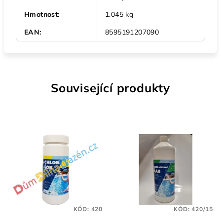
Hmotnost
:
1.045 kg
EAN
:
8595191207090
Související produkty
KÓD:
420
KÓD:
420/15