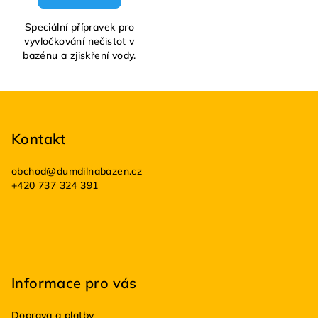
Speciální přípravek pro
vyvločkování nečistot v
bazénu a zjiskření vody.
Z
á
p
Kontakt
a
obchod
@
dumdilnabazen.cz
t
+420 737 324 391
í
Informace pro vás
Doprava a platby