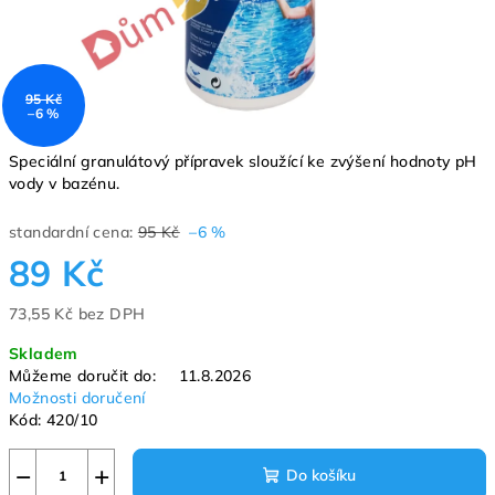
95 Kč
–6 %
Speciální granulátový přípravek sloužící ke zvýšení hodnoty pH
vody v bazénu.
standardní cena:
95 Kč
–6 %
89 Kč
73,55 Kč bez DPH
Měrná
Skladem
cena:
Můžeme doručit do:
11.8.2026
Možnosti doručení
Kód:
420/10
−
+
Do košíku