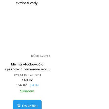
tvrdosti vody.
KÓD:
420/14
Mirma vločkovač a
zjiskřovač bazénové vody
0,9l
123,14 Kč bez DPH
149 Kč
156 Kč
(–4 %)
Skladem
Do košíku