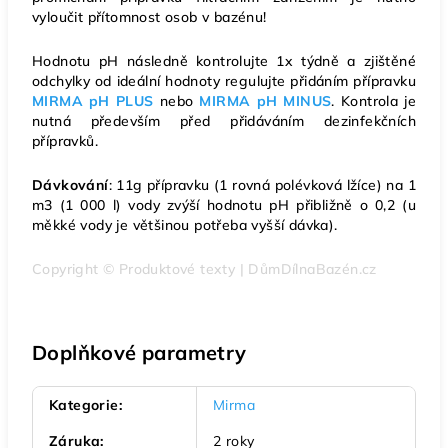
vyloučit přítomnost osob v bazénu!
Hodnotu pH následně kontrolujte 1x týdně a zjištěné
odchylky od ideální hodnoty regulujte přidáním přípravku
MIRMA pH PLUS
nebo
MIRMA pH MINUS
. Kontrola je
nutná především před přidáváním dezinfekčních
přípravků.
Dávkování
: 11g přípravku (1 rovná polévková lžíce) na 1
m3 (1 000 l) vody zvýší hodnotu pH přibližně o 0,2 (u
měkké vody je většinou potřeba vyšší dávka).
Copyright © Produktové texty | DůmDílnaBazén.cz
Doplňkové parametry
Kategorie
:
Mirma
Záruka
:
2 roky