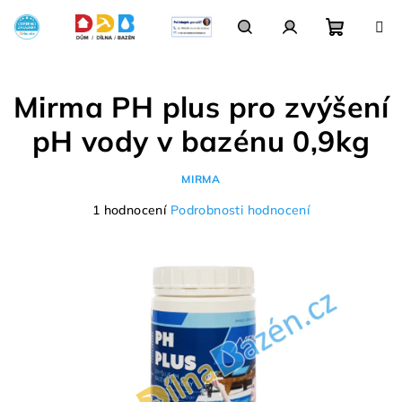
Přejít
na
obsah
Nákupn
Hledat
Přihlášení
Mirma PH plus pro zvýšení
košík
pH vody v bazénu 0,9kg
MIRMA
Průměrné
1 hodnocení
Podrobnosti hodnocení
hodnocení
produktu
je
5,0
z
5
hvězdiček.