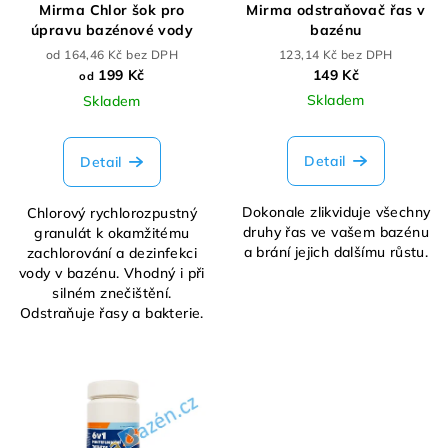
Mirma Chlor šok pro
Mirma odstraňovač řas v
úpravu bazénové vody
bazénu
od 164,46 Kč bez DPH
123,14 Kč bez DPH
199 Kč
149 Kč
od
Skladem
Skladem
Detail
Detail
Dokonale zlikviduje všechny
Chlorový rychlorozpustný
druhy řas ve vašem bazénu
granulát k okamžitému
a brání jejich dalšímu růstu.
zachlorování a dezinfekci
vody v bazénu. Vhodný i při
silném znečištění.
Odstraňuje řasy a bakterie.