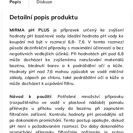
Popis
Diskuze
Detailní popis produktu
MIRMA pH PLUS
je přípravek určený ke zvýšení
hodnoty pH bazénové vody. Ideální hodnota pH vody ke
koupání má být v rozmezí 6,8- 7,6. V tomto rozmezí
působí dezinfekční přípravky s maximální účinností a bez
negativních vedlejších účinků. Při hodnotách pH pod 6,8
může docházet ke zvýšenému narušování materiálů
bazénu, blednutí barev a k podráždění očí a kůže.
Hodnoty pH nad 7,6 mohou způsobit ve vodě mléčné
zákaly, zápach po chloru, také podráždění očí a kůže a
může docházet k ucpávání filtru.
Návod k použití
: Potřebné množství přípravku
(rozpuštěného ve vodě v plastové nádobě) pomalu
přilévejte u přítoku vody do bazénu při zapnutém
filtračním zařízení. Kontrolu hodnoty pH provádějte až
po dokonalém promíchání. Tento postup opakujte, dokud
pH není v požadovaném rozmezí. Do doby dokonalého
promíchání přípravku filtračním zařízením je nutno