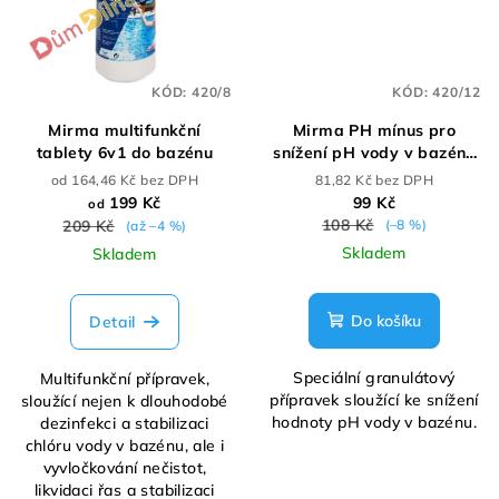
KÓD:
420/8
KÓD:
420/12
Mirma multifunkční
Mirma PH mínus pro
tablety 6v1 do bazénu
snížení pH vody v bazénu
1,4kg
od 164,46 Kč bez DPH
81,82 Kč bez DPH
199 Kč
99 Kč
od
108 Kč
209 Kč
(–8 %)
(až –4 %)
Skladem
Skladem
Do košíku
Detail
Speciální granulátový
Multifunkční přípravek,
přípravek sloužící ke snížení
sloužící nejen k dlouhodobé
hodnoty pH vody v bazénu.
dezinfekci a stabilizaci
chlóru vody v bazénu, ale i
vyvločkování nečistot,
likvidaci řas a stabilizaci