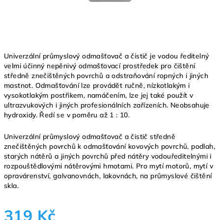
Univerzální průmyslový odmašťovač a čistič je vodou ředitelný
velmi účinný nepěnivý odmašťovací prostředek pro čištění
středně znečištěných povrchů a odstraňování ropných i jiných
mastnot. Odmašťování lze provádět ručně, nízkotlakým i
vysokotlakým postřikem, namáčením, lze jej také použít v
ultrazvukových i jiných profesionálních zařízeních. Neobsahuje
hydroxidy. Ředí se v poměru až 1 : 10.
Univerzální průmyslový odmašťovač a čistič středně
znečištěných povrchů k odmašťování kovových povrchů, podlah,
starých nátěrů a jiných povrchů před nátěry vodouředitelnými i
rozpouštědlovými nátěrovými hmotami. Pro mytí motorů, mytí v
opravárenství, galvanovnách, lakovnách, na průmyslové čištění
skla.
319 Kč