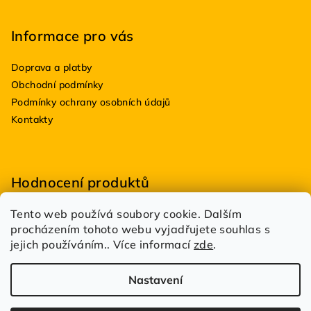
Informace pro vás
Doprava a platby
Obchodní podmínky
Podmínky ochrany osobních údajů
Kontakty
Hodnocení produktů
Tento web používá soubory cookie. Dalším
BioDRY bakterie do suchých WC 100g
procházením tohoto webu vyjadřujete souhlas s
|
Hodnocení produktu je 5 z 5 hvězdiček.
jejich používáním.. Více informací
zde
.
Estetik Profi
|
Hodnocení produktu je 5 z 5 hvězdiček.
Nastavení
Copyright 2026
DůmDílnaBazén.cz
. Všechna práva