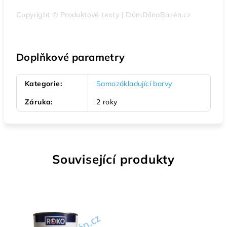
Copyright © Produktové texty | DůmDílnaBazén.cz
Doplňkové parametry
Kategorie
:
Samozákladující barvy
Záruka
:
2 roky
Související produkty