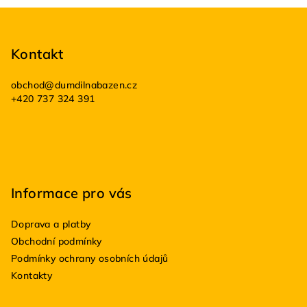
Z
á
p
Kontakt
a
obchod
@
dumdilnabazen.cz
t
+420 737 324 391
í
Informace pro vás
Doprava a platby
Obchodní podmínky
Podmínky ochrany osobních údajů
Kontakty