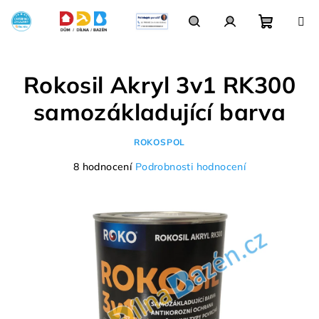
Přejít
na
obsah
Nákupn
Hledat
Přihlášení
Rokosil Akryl 3v1 RK300
košík
samozákladující barva
ROKOSPOL
Průměrné
8 hodnocení
Podrobnosti hodnocení
hodnocení
produktu
je
4,0
z
5
hvězdiček.