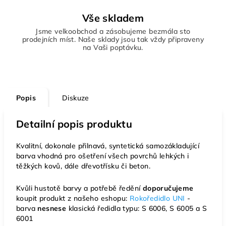
Vše skladem
Jsme velkoobchod a zásobujeme bezmála sto
prodejních míst. Naše sklady jsou tak vždy připraveny
na Vaši poptávku.
Popis
Diskuze
Detailní popis produktu
Kvalitní, dokonale přilnavá, syntetická samozákladující
barva vhodná pro ošetření všech povrchů lehkých i
těžkých kovů, dále dřevotřísku či beton.
Kvůli hustotě barvy a potřebě ředění
doporučujeme
koupit produkt z našeho eshopu:
Rokoředidlo UNI
-
barva
nesnese
klasická ředidla typu: S 6006, S 6005 a S
6001