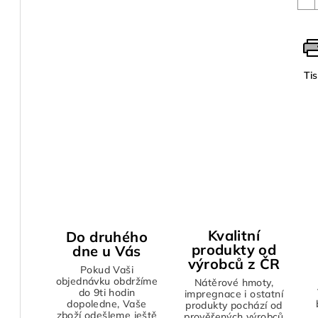
Ti
Kvalitní
Do druhého
produkty od
dne u Vás
výrobců z ČR
Pokud Vaši
objednávku obdržíme
Nátěrové hmoty,
do 9ti hodin
impregnace i ostatní
dopoledne, Vaše
produkty pochází od
zboží odešleme ještě
prověřených výrobců