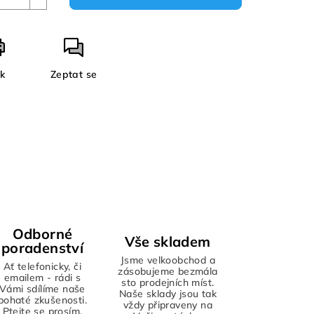
sk
Zeptat se
Odborné
Vše skladem
poradenství
Jsme velkoobchod a
Ať telefonicky, či
zásobujeme bezmála
emailem - rádi s
sto prodejních míst.
Vámi sdílíme naše
Naše sklady jsou tak
bohaté zkušenosti.
vždy připraveny na
Ptejte se prosím,