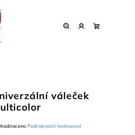
Hledat
Přihlášení
Nákupní
košík
niverzální váleček
ulticolor
měrné
hodnoceno
Podrobnosti hodnocení
nocení