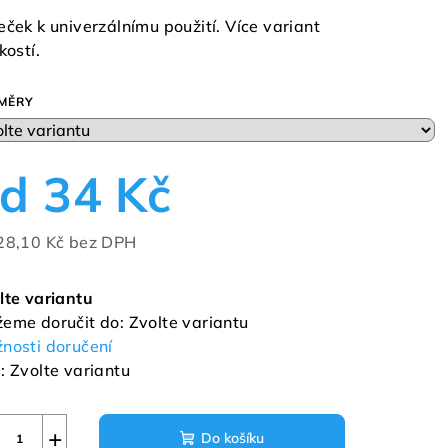
duktu
eček k univerzálnímu použití. Více variant
kostí.
MĚRY
zdiček.
od
34 Kč
28,10 Kč
bez DPH
ná
a:
lte variantu
eme doručit do:
Zvolte variantu
nosti doručení
:
Zvolte variantu
+
Do košíku