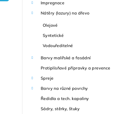
r
Impregnace
a
Nátěry (lazury) na dřevo
n
Olejové
n
Syntetické
í
Vodouředitelné
p
Barvy malířské a fasádní
a
Protiplísňové přípravky a prevence
n
Spreje
e
Barvy na různé povrchy
l
Ředidla a tech. kapaliny
Sádry, stěrky, štuky