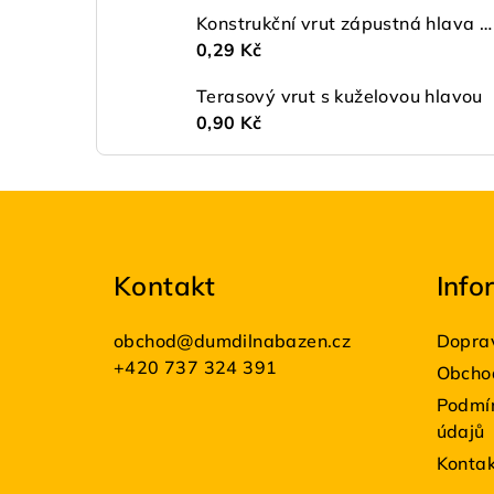
Konstrukční vrut zápustná hlava ø 4,5 TX20 ZŽ
0,29 Kč
Terasový vrut s kuželovou hlavou
0,90 Kč
Z
á
Kontakt
Info
p
a
obchod
@
dumdilnabazen.cz
Doprav
t
+420 737 324 391
Obcho
Podmín
í
údajů
Konta