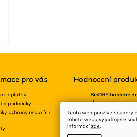
rmace pro vás
Hodnocení produ
a a platby
|
dní podmínky
Hodnocení produktu je
Estetik Profi
ky ochrany osobních
Tento web používá soubory c
tohoto webu vyjadřujete souhl
|
Hodnocení produktu je
informací
zde
.
kty