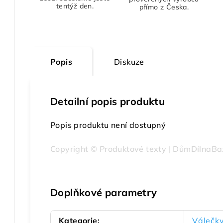
tentýž den.
přímo z Česka.
Popis
Diskuze
Detailní popis produktu
Popis produktu není dostupný
Copyright © Produktové texty | DůmDílnaBa
Doplňkové parametry
Kategorie
:
Válečk