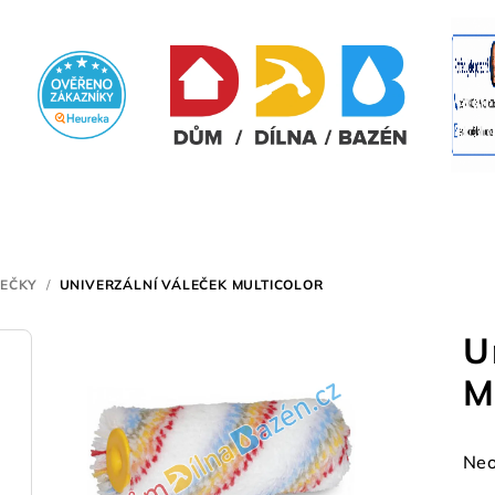
EČKY
/
UNIVERZÁLNÍ VÁLEČEK MULTICOLOR
U
M
Prů
Neo
hod