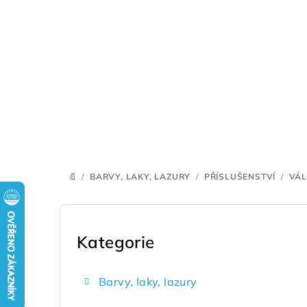
Přejít
na
obsah
/
BARVY, LAKY, LAZURY
/
PŘÍSLUŠENSTVÍ
/
VÁL
DOMŮ
P
o
Kategorie
Přeskočit
kategorie
s
Barvy, laky, lazury
t