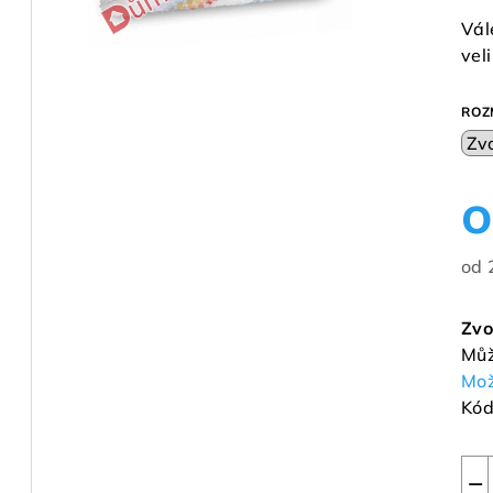
pro
Vál
je
veli
0,0
z
ROZ
5
hvě
od
Měr
cen
Zvo
Můž
Mož
Kód
−