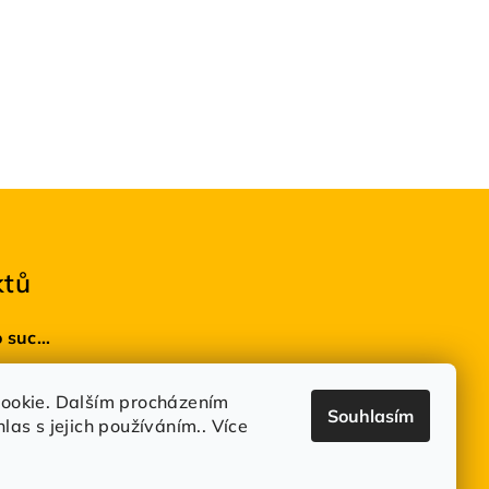
ktů
BioDRY bakterie do suchých WC 100g
 5 z 5 hvězdiček.
ookie. Dalším procházením
Souhlasím
as s jejich používáním.. Více
 5 z 5 hvězdiček.