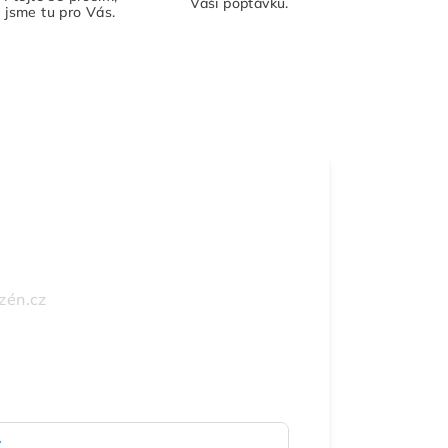
Vaši poptávku.
jsme tu pro Vás.
zén.cz
y