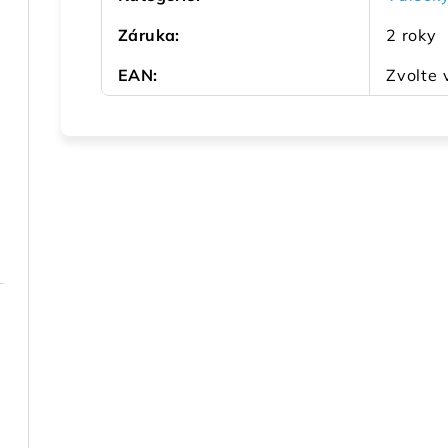
Záruka
:
2 roky
EAN
:
Zvolte 